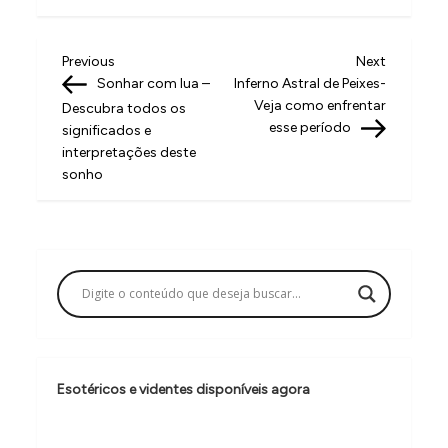
N
Previous
Next
Previous
Next
Post
Post
Sonhar com lua –
Inferno Astral de Peixes-
a
Veja como enfrentar
Descubra todos os
v
esse período
significados e
interpretações deste
e
sonho
g
a
ç
ã
o
d
e
Esotéricos e videntes disponíveis agora
P