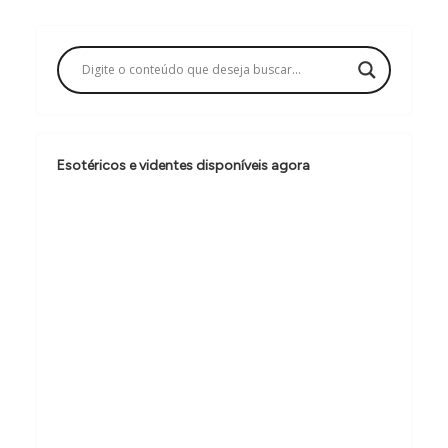
a
ç
ã
o
d
Esotéricos e videntes disponíveis agora
e
P
o
s
t