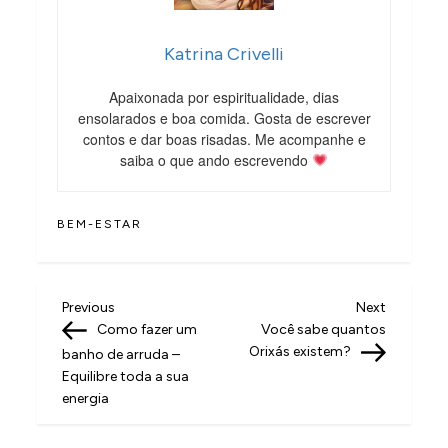
Katrina Crivelli
Apaixonada por espiritualidade, dias
ensolarados e boa comida. Gosta de escrever
contos e dar boas risadas. Me acompanhe e
saiba o que ando escrevendo
BEM-ESTAR
N
Previous
Next
Previous
Next
Post
Post
Como fazer um
Você sabe quantos
a
Orixás existem?
banho de arruda –
v
Equilibre toda a sua
energia
e
g