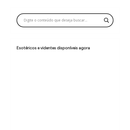
g
a
ç
ã
o
Esotéricos e videntes disponíveis agora
d
e
P
o
s
t