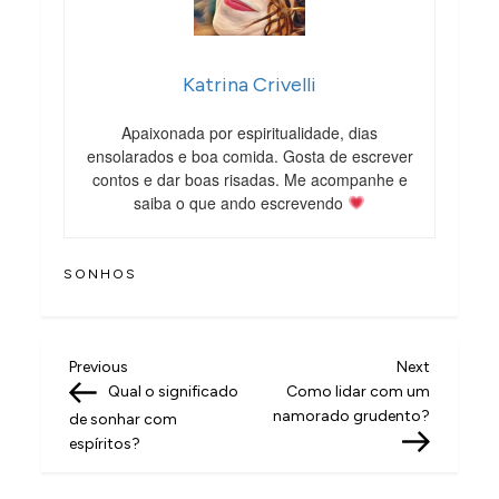
Katrina Crivelli
Apaixonada por espiritualidade, dias
ensolarados e boa comida. Gosta de escrever
contos e dar boas risadas. Me acompanhe e
saiba o que ando escrevendo
SONHOS
N
Previous
Next
Previous
Next
Post
Post
Qual o significado
Como lidar com um
a
namorado grudento?
de sonhar com
v
espíritos?
e