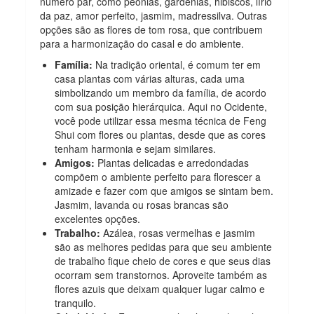
número par, como peônias, gardênias, hibiscos, lírio
da paz, amor perfeito, jasmim, madressilva. Outras
opções são as flores de tom rosa, que contribuem
para a harmonização do casal e do ambiente.
Família:
Na tradição oriental, é comum ter em
casa plantas com várias alturas, cada uma
simbolizando um membro da família, de acordo
com sua posição hierárquica. Aqui no Ocidente,
você pode utilizar essa mesma técnica de Feng
Shui com flores ou plantas, desde que as cores
tenham harmonia e sejam similares.
Amigos:
Plantas delicadas e arredondadas
compõem o ambiente perfeito para florescer a
amizade e fazer com que amigos se sintam bem.
Jasmim, lavanda ou rosas brancas são
excelentes opções.
Trabalho:
Azálea, rosas vermelhas e jasmim
são as melhores pedidas para que seu ambiente
de trabalho fique cheio de cores e que seus dias
ocorram sem transtornos. Aproveite também as
flores azuis que deixam qualquer lugar calmo e
tranquilo.