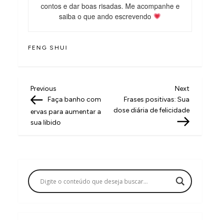
contos e dar boas risadas. Me acompanhe e
saiba o que ando escrevendo
FENG SHUI
N
Previous
Next
Previous
Next
Post
Post
Faça banho com
Frases positivas: Sua
a
dose diária de felicidade
ervas para aumentar a
v
sua libido
e
g
a
ç
ã