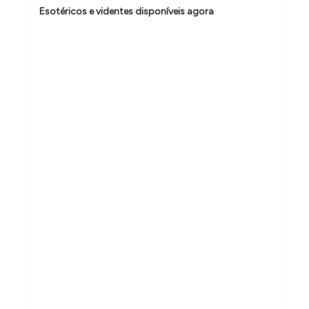
o
Esotéricos e videntes disponíveis agora
d
e
P
o
s
t