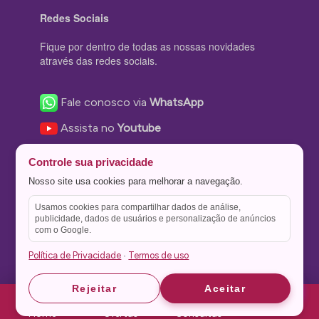
Redes Sociais
Fique por dentro de todas as nossas novidades
através das redes sociais.
Fale conosco via
WhatsApp
Assista no
Youtube
Nos acompanhe no
Facebook
Controle sua privacidade
Nos siga no
Instagram
Nosso site usa cookies para melhorar a navegação.
Nos siga no
Twitter
Usamos cookies para compartilhar dados de análise,
publicidade, dados de usuários e personalização de anúncios
Salve no
Pinterest
com o Google.
Política de Privacidade
Termos de uso
·
Astrid
Astrid
Rejeitar
Aceitar
Theme Stone Blog Powered by
WordPress
Home
Ofertas
Consultas