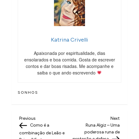
Katrina Crivelli
Apaixonada por espiritualidade, dias
ensolarados e boa comida. Gosta de escrever
contos e dar boas risadas. Me acompanhe e
saiba o que ando escrevendo
SONHOS
N
Previous
Next
Previous
Next
Post
Post
Como é a
Runa Algiz – Uma
a
poderosa runa de
combinação de Leão e
proteção e defesa