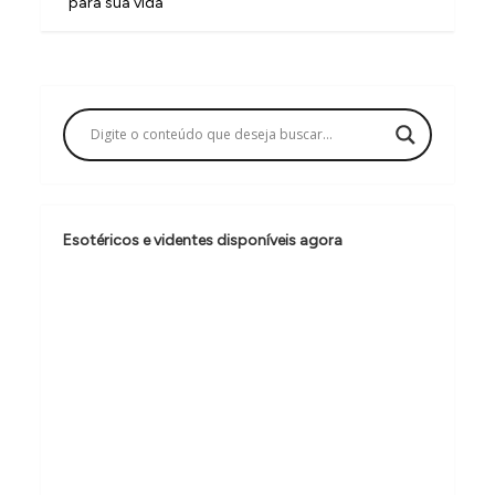
para sua vida
e
g
a
ç
ã
o
d
Esotéricos e videntes disponíveis agora
e
P
o
s
t