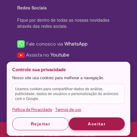
Redes Sociais
Fique por dentro de todas as nossas novidades
através das redes sociais.
Fale conosco via
WhatsApp
Assista no
Youtube
Nos acompanhe no
Facebook
Controle sua privacidade
Nos siga no
Instagram
Nosso site usa cookies para melhorar a navegação.
Nos siga no
Twitter
Usamos cookies para compartilhar dados de análise,
publicidade, dados de usuários e personalização de anúncios
Salve no
Pinterest
com o Google.
Política de Privacidade
Termos de uso
·
Astrid
Astrid
Rejeitar
Aceitar
Theme Stone Blog Powered by
WordPress
Home
Ofertas
Consultas