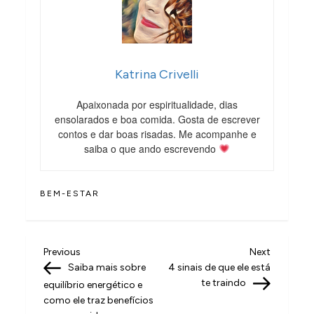
Katrina Crivelli
Apaixonada por espiritualidade, dias
ensolarados e boa comida. Gosta de escrever
contos e dar boas risadas. Me acompanhe e
saiba o que ando escrevendo
BEM-ESTAR
N
Previous
Next
Previous
Next
Post
Post
Saiba mais sobre
4 sinais de que ele está
a
te traindo
equilíbrio energético e
v
como ele traz benefícios