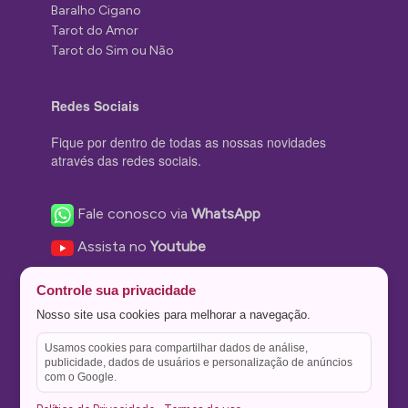
Baralho Cigano
Tarot do Amor
Tarot do Sim ou Não
Redes Sociais
Fique por dentro de todas as nossas novidades
através das redes sociais.
Fale conosco via
WhatsApp
Assista no
Youtube
Nos acompanhe no
Facebook
Controle sua privacidade
Nos siga no
Instagram
Nosso site usa cookies para melhorar a navegação.
Nos siga no
Twitter
Usamos cookies para compartilhar dados de análise,
publicidade, dados de usuários e personalização de anúncios
Salve no
Pinterest
com o Google.