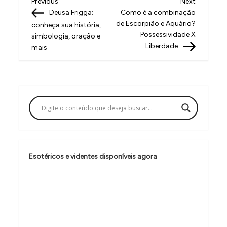
N
Previous
Next
Previous
Next
Post
Post
Deusa Frigga:
Como é a combinação
a
de Escorpião e Aquário?
conheça sua história,
v
Possessividade X
simbologia, oração e
Liberdade
mais
e
g
a
ç
ã
o
d
Esotéricos e videntes disponíveis agora
e
P
o
s