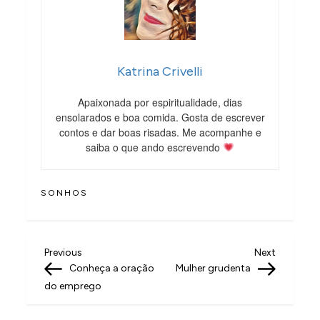
Katrina Crivelli
Apaixonada por espiritualidade, dias
ensolarados e boa comida. Gosta de escrever
contos e dar boas risadas. Me acompanhe e
saiba o que ando escrevendo
SONHOS
N
Previous
Next
Previous
Next
Post
Post
Conheça a oração
Mulher grudenta
a
do emprego
v