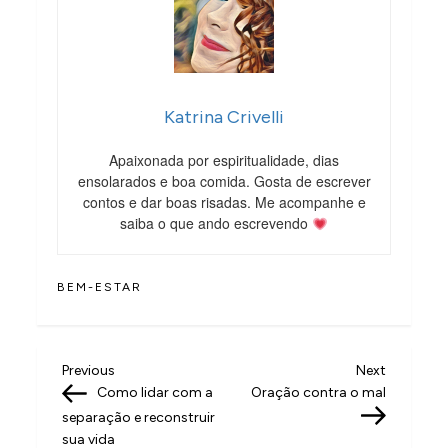
Katrina Crivelli
Apaixonada por espiritualidade, dias
ensolarados e boa comida. Gosta de escrever
contos e dar boas risadas. Me acompanhe e
saiba o que ando escrevendo
BEM-ESTAR
N
Previous
Next
Previous
Next
Post
Post
Como lidar com a
Oração contra o mal
a
separação e reconstruir
v
sua vida