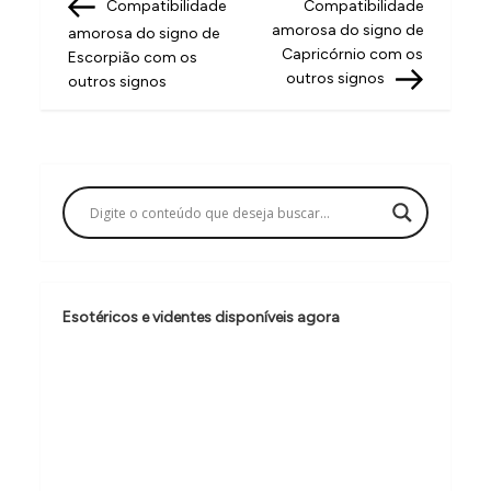
Post
Post
Compatibilidade
Compatibilidade
a
amorosa do signo de
amorosa do signo de
v
Capricórnio com os
Escorpião com os
outros signos
outros signos
e
g
a
ç
ã
o
d
Esotéricos e videntes disponíveis agora
e
P
o
s