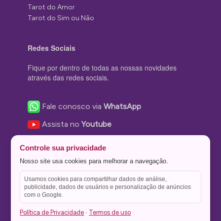
Tarot do Amor
Tarot do Sim ou Não
Redes Sociais
Fique por dentro de todas as nossas novidades
através das redes sociais.
Fale conosco via
WhatsApp
Assista no
Youtube
Nos acompanhe no
Facebook
Controle sua privacidade
Nos siga no
Instagram
Nosso site usa cookies para melhorar a navegação.
Nos siga no
Twitter
Usamos cookies para compartilhar dados de análise,
publicidade, dados de usuários e personalização de anúncios
Salve no
Pinterest
com o Google.
Política de Privacidade
Termos de uso
·