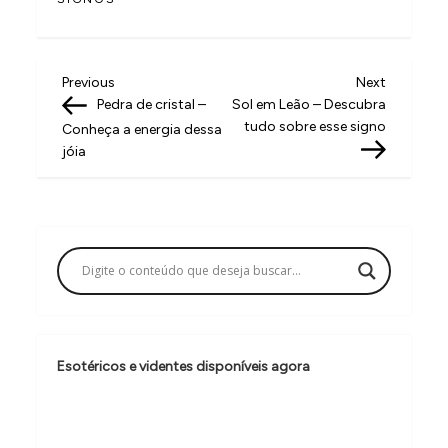
N
Previous
Next
Previous
Next
Post
Post
Pedra de cristal –
Sol em Leão – Descubra
a
tudo sobre esse signo
Conheça a energia dessa
v
jóia
e
g
a
ç
ã
o
Esotéricos e videntes disponíveis agora
d
e