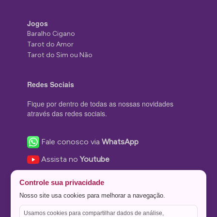
Jogos
Baralho Cigano
Tarot do Amor
Tarot do Sim ou Não
Redes Sociais
Fique por dentro de todas as nossas novidades
através das redes sociais.
Fale conosco via
WhatsApp
Assista no
Youtube
Nos acompanhe no
Facebook
Controle sua privacidade
Nos siga no
Instagram
Nosso site usa cookies para melhorar a navegação.
Nos siga no
Twitter
Usamos cookies para compartilhar dados de análise,