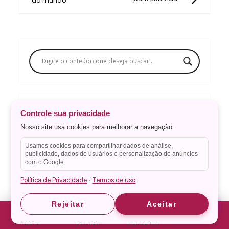
do mundo
e
g
a
ç
ã
o
d
Esotéricos e videntes disponíveis agora
Controle sua privacidade
e
Nosso site usa cookies para melhorar a navegação.
P
Usamos cookies para compartilhar dados de análise,
o
publicidade, dados de usuários e personalização de anúncios
com o Google.
s
Política de Privacidade
Termos de uso
·
t
Astrid
Astrid
Rejeitar
Aceitar
Home
Ofertas
Consultas