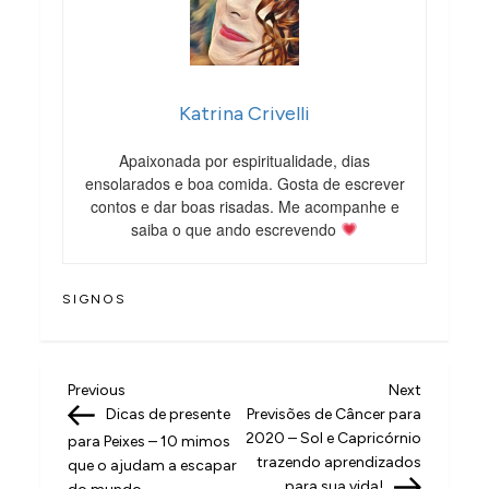
Katrina Crivelli
Apaixonada por espiritualidade, dias
ensolarados e boa comida. Gosta de escrever
contos e dar boas risadas. Me acompanhe e
saiba o que ando escrevendo
SIGNOS
N
Previous
Next
Previous
Next
Post
Post
Dicas de presente
Previsões de Câncer para
a
2020 – Sol e Capricórnio
para Peixes – 10 mimos
v
trazendo aprendizados
que o ajudam a escapar
para sua vida!