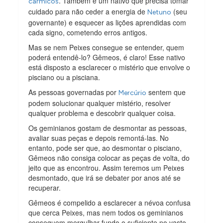
. Também é um nativo que precisa tomar
cármicos
cuidado para não ceder a energia de
(seu
Netuno
governante) e esquecer as lições aprendidas com
cada signo, cometendo erros antigos.
Mas se nem Peixes consegue se entender, quem
poderá entendê-lo? Gêmeos, é claro! Esse nativo
está disposto a esclarecer o mistério que envolve o
pisciano ou a pisciana.
As pessoas governadas por
sentem que
Mercúrio
podem solucionar qualquer mistério, resolver
qualquer problema e descobrir qualquer coisa.
Os geminianos gostam de desmontar as pessoas,
avaliar suas peças e depois remontá-las. No
entanto, pode ser que, ao desmontar o pisciano,
Gêmeos não consiga colocar as peças de volta, do
jeito que as encontrou. Assim teremos um Peixes
desmontado, que irá se debater por anos até se
recuperar.
Gêmeos é compelido a esclarecer a névoa confusa
que cerca Peixes, mas nem todos os geminianos
conseguem mergulhar fundo o suficiente no vasto