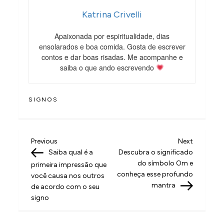
Katrina Crivelli
Apaixonada por espiritualidade, dias
ensolarados e boa comida. Gosta de escrever
contos e dar boas risadas. Me acompanhe e
saiba o que ando escrevendo
SIGNOS
N
Previous
Next
Previous
Next
Post
Post
Saiba qual é a
Descubra o significado
a
do símbolo Om e
primeira impressão que
v
conheça esse profundo
você causa nos outros
mantra
de acordo com o seu
e
signo
g