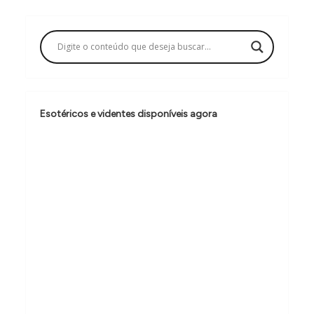
a
ç
ã
o
d
e
Esotéricos e videntes disponíveis agora
P
o
s
t