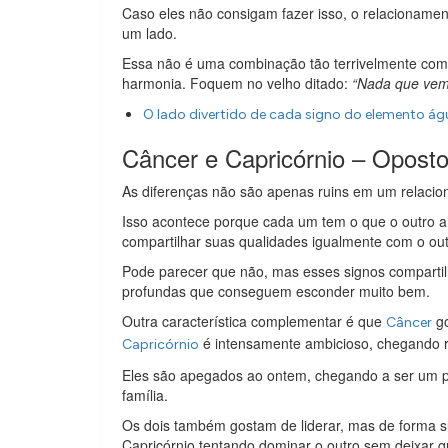
Caso eles não consigam fazer isso, o relacioname
um lado.
Essa não é uma combinação tão terrivelmente comp
harmonia. Foquem no velho ditado:
“Nada que vem 
O lado divertido de cada signo do elemento ág
Câncer e Capricórnio – Opost
As diferenças não são apenas ruins em um relacio
Isso acontece porque cada um tem o que o outro a
compartilhar suas qualidades igualmente com o outr
Pode parecer que não, mas esses signos compar
profundas que conseguem esconder muito bem.
Outra característica complementar é que
go
Câncer
é intensamente ambicioso, chegando r
Capricórnio
Eles são apegados ao ontem, chegando a ser um po
família.
Os dois também gostam de liderar, mas de forma s
Capricórnio tentando dominar o outro sem deixar q