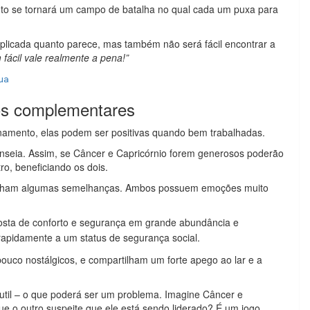
nto se tornará um campo de batalha no qual cada um puxa para
licada quanto parece, mas também não será fácil encontrar a
fácil vale realmente a pena!”
ua
os complementares
namento, elas podem ser positivas quando bem trabalhadas.
nseia. Assim, se Câncer e Capricórnio forem generosos poderão
o, beneficiando os dois.
tilham algumas semelhanças. Ambos possuem emoções muito
sta de conforto e segurança em grande abundância e
apidamente a um status de segurança social.
uco nostálgicos, e compartilham um forte apego ao lar e a
util – o que poderá ser um problema. Imagine Câncer e
ue o outro suspeite que ele está sendo liderado? É um jogo