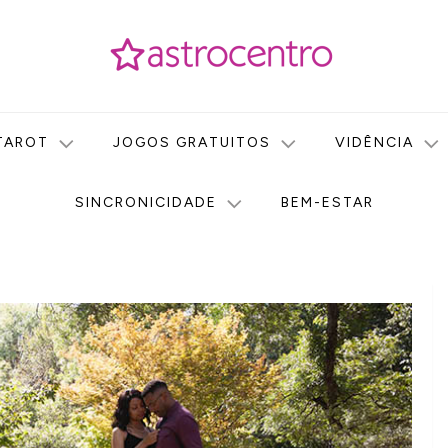
icas no nosso portal de conteúdo. Saiba agora tudo sobre Astr
do Astrocentro!
TAROT
JOGOS GRATUITOS
VIDÊNCIA
SINCRONICIDADE
BEM-ESTAR