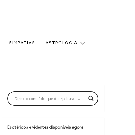
ologia, Tarot, Vidência, Bem-estar e Esoterismo aqui no blog
SIMPATIAS
ASTROLOGIA
Esotéricos e videntes disponíveis agora