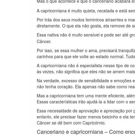
Mas o que acontece é que o canceriano acabará e
A capricorniana é muito quieta, recatada e está se
Por trás dos seus modos femininos atraentes e mac
diretamente. O que ela não gosta, ela remove de s
Essa nativa não é muito sensível e pode ser até gr
Câncer.
Por isso, se essa mulher o ama, precisará tranquil
carinhos para que ele volte ao estado normal. Tud
A capricorniana não é especialista nesse tipo de c
às vezes, não significa que eles não se amem mais
Na verdade, excesso de sensibilidade e emoções e
não tenha coração. Ela apenas não sabe como rea
Mas a capricorniana tem uma mente eficiente, alé
Essas características irão ajudá-la a lidar com o se
Essa necessidade de aprovação e apreciação por pa
entanto, ele precisar fazer menos beicinho e ela 
Câncer se dê bem com Capricórnio.
Canceriano e capricorniana – Como enc