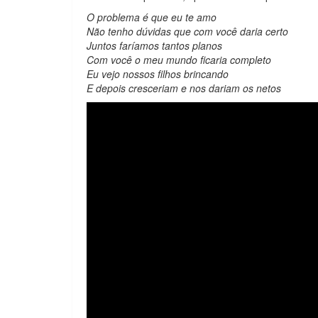
O problema é que eu te amo
Não tenho dúvidas que com você daria certo
Juntos faríamos tantos planos
Com você o meu mundo ficaria completo
Eu vejo nossos filhos brincando
E depois cresceriam e nos dariam os netos