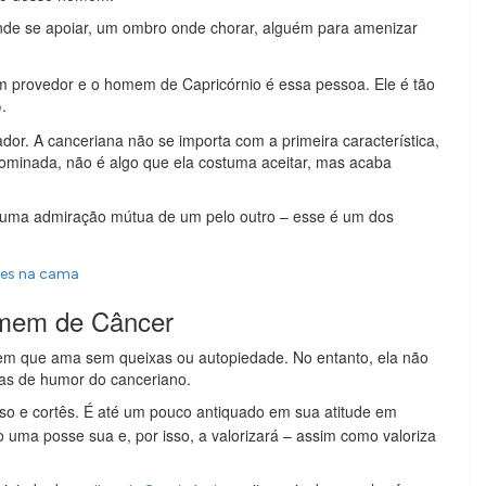
nde se apoiar, um ombro onde chorar, alguém para amenizar
m provedor e o homem de Capricórnio é essa pessoa. Ele é tão
.
o
or. A canceriana não se importa com a primeira característica,
ominada, não é algo que ela costuma aceitar, mas acaba
 uma admiração mútua de um pelo outro – esse é um dos
ixes na cama
omem de Câncer
mem que ama sem queixas ou autopiedade. No entanto, ela não
as de humor do canceriano.
so e cortês. É até um pouco antiquado em sua atitude em
 uma posse sua e, por isso, a valorizará – assim como valoriza