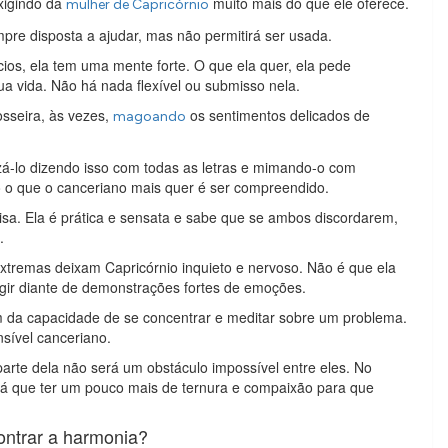
xigindo da
muito mais do que ele oferece.
mulher de Capricórnio
mpre disposta a ajudar, mas não permitirá ser usada.
ios, ela tem uma mente forte. O que ela quer, ela pede
ua vida. Não há nada flexível ou submisso nela.
osseira, às vezes,
os sentimentos delicados de
magoando
izá-lo dizendo isso com todas as letras e mimando-o com
o o que o canceriano mais quer é ser compreendido.
oisa. Ela é prática e sensata e sabe que se ambos discordarem,
.
xtremas deixam Capricórnio inquieto e nervoso. Não é que ela
gir diante de demonstrações fortes de emoções.
m da capacidade de se concentrar e meditar sobre um problema.
nsível canceriano.
rte dela não será um obstáculo impossível entre eles. No
terá que ter um pouco mais de ternura e compaixão para que
ontrar a harmonia?