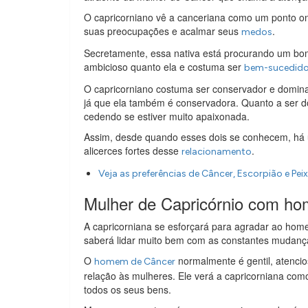
O capricorniano vê a canceriana como um ponto o
suas preocupações e acalmar seus
.
medos
Secretamente, essa nativa está procurando um bo
ambicioso quanto ela e costuma ser
bem-sucedid
O capricorniano costuma ser conservador e dominad
já que ela também é conservadora. Quanto a ser d
cedendo se estiver muito apaixonada.
Assim, desde quando esses dois se conhecem, há
alicerces fortes desse
.
relacionamento
Veja as preferências de Câncer, Escorpião e Pe
Mulher de Capricórnio com h
A capricorniana se esforçará para agradar ao ho
saberá lidar muito bem com as constantes mudanç
O
normalmente é gentil, atencio
homem de Câncer
relação às mulheres. Ele verá a capricorniana como
todos os seus bens.