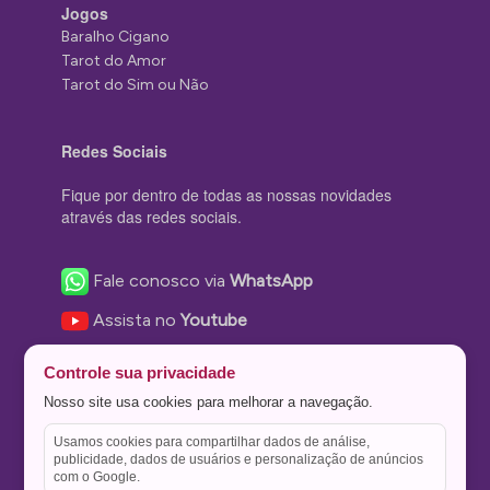
Jogos
Baralho Cigano
Tarot do Amor
Tarot do Sim ou Não
Redes Sociais
Fique por dentro de todas as nossas novidades
através das redes sociais.
Fale conosco via
WhatsApp
Assista no
Youtube
Nos acompanhe no
Facebook
Controle sua privacidade
Nos siga no
Instagram
Nosso site usa cookies para melhorar a navegação.
Nos siga no
Twitter
Usamos cookies para compartilhar dados de análise,
publicidade, dados de usuários e personalização de anúncios
Salve no
Pinterest
com o Google.