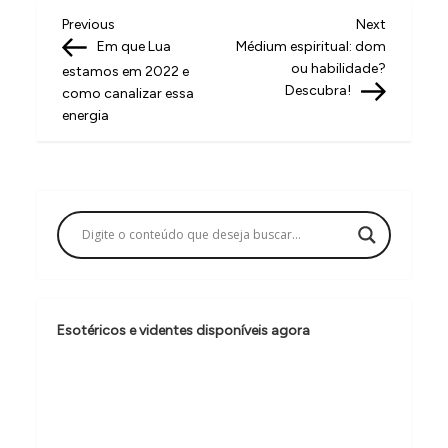
N
Previous
Next
Previous
Next
Post
Post
Em que Lua
Médium espiritual: dom
a
ou habilidade?
estamos em 2022 e
v
Descubra!
como canalizar essa
energia
e
g
a
ç
ã
o
d
Esotéricos e videntes disponíveis agora
e
P
o