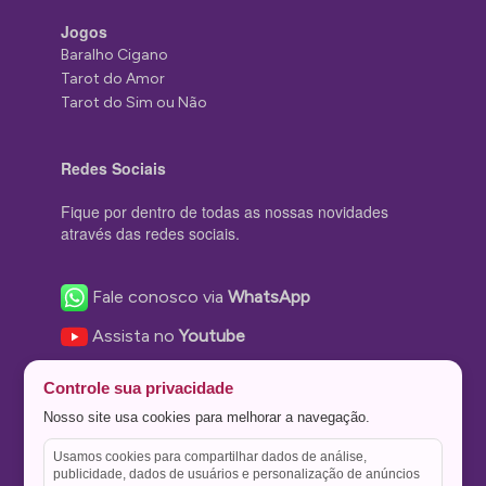
Jogos
Baralho Cigano
Tarot do Amor
Tarot do Sim ou Não
Redes Sociais
Fique por dentro de todas as nossas novidades
através das redes sociais.
Fale conosco via
WhatsApp
Assista no
Youtube
Nos acompanhe no
Facebook
Controle sua privacidade
Nos siga no
Instagram
Nosso site usa cookies para melhorar a navegação.
Nos siga no
Twitter
Usamos cookies para compartilhar dados de análise,
publicidade, dados de usuários e personalização de anúncios