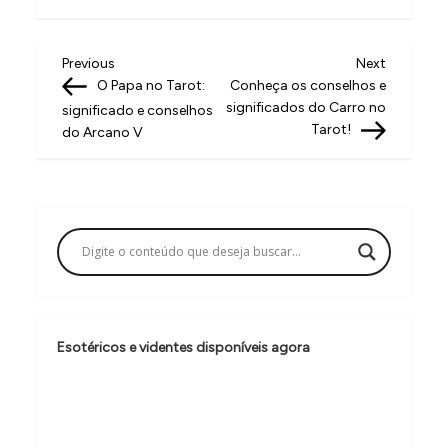
N
Previous
Next
Previous
Next
Post
Post
O Papa no Tarot:
Conheça os conselhos e
a
significados do Carro no
significado e conselhos
v
Tarot!
do Arcano V
e
g
a
ç
ã
o
Esotéricos e videntes disponíveis agora
d
e
P