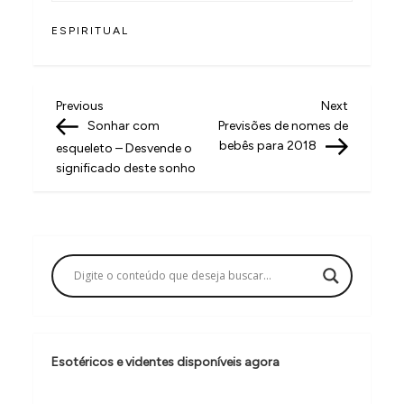
ESPIRITUAL
N
Previous
Next
Previous
Next
Post
Post
Sonhar com
Previsões de nomes de
a
bebês para 2018
esqueleto – Desvende o
v
significado deste sonho
e
g
a
ç
ã
o
Esotéricos e videntes disponíveis agora
d