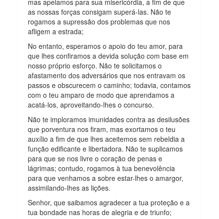
mas apelamos para sua misericórdia, a fim de que
as nossas forças consigam superá-las. Não te
rogamos a supressão dos problemas que nos
afligem a estrada;
No entanto, esperamos o apoio do teu amor, para
que lhes confiramos a devida solução com base em
nosso próprio esforço. Não te solicitamos o
afastamento dos adversários que nos entravam os
passos e obscurecem o caminho; todavia, contamos
com o teu amparo de modo que aprendamos a
acatá-los, aproveitando-lhes o concurso.
Não te imploramos imunidades contra as desilusões
que porventura nos firam, mas exortamos o teu
auxílio a fim de que lhes aceitemos sem rebeldia a
função edificante e libertadora. Não te suplicamos
para que se nos livre o coração de penas e
lágrimas; contudo, rogamos à tua benevolência
para que venhamos a sobre estar-lhes o amargor,
assimilando-lhes as lições.
Senhor, que saibamos agradecer a tua proteção e a
tua bondade nas horas de alegria e de triunfo;