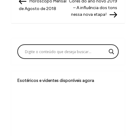
Post
Post
Horóscopo Mensal
Cores do ano novo 2019
a
– A influência dos tons
de Agosto de 2018
v
nessa nova etapa!
e
g
a
ç
ã
o
Esotéricos e videntes disponíveis agora
d
e
P
o
s