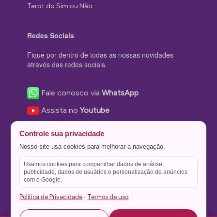
Tarot do Sim ou Não
Redes Sociais
Fique por dentro de todas as nossas novidades
através das redes sociais.
Fale conosco via
WhatsApp
Assista no
Youtube
Nos acompanhe no
Facebook
Controle sua privacidade
Nos siga no
Instagram
Nosso site usa cookies para melhorar a navegação.
Nos siga no
Twitter
Usamos cookies para compartilhar dados de análise,
publicidade, dados de usuários e personalização de anúncios
Salve no
Pinterest
com o Google.
Política de Privacidade
Termos de uso
·