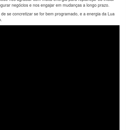
ugurar negócios e nos engajar em mudanças a longo prazo.
 de se concretizar se for bem programado, e a energia da Lua
o.