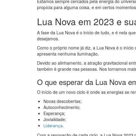
Estamos sempre cercados pela energia do universo,
propícia para alguma coisa, e em certos momentos, 
Lua Nova em 2023 e sua
A fase da Lua Nova é o início de tudo, e é nela q
desejamos.
Como o próprio nome já diz, a Lua Nova é o início d
apresenta nenhuma iluminação.
Devido ao alinhamento, a atração gravitacional entr
também é grande nas pessoas. Nos tornamos mais a
O que esperar da Lua Nova e
O início de um novo ciclo é onde as energias se r
Novas descobertas;
Autoconhecimento;
Esperança;
Jovialidade;
.
Liderança
Com a renovação de cada ciclo, a Lua Nova 2023 po