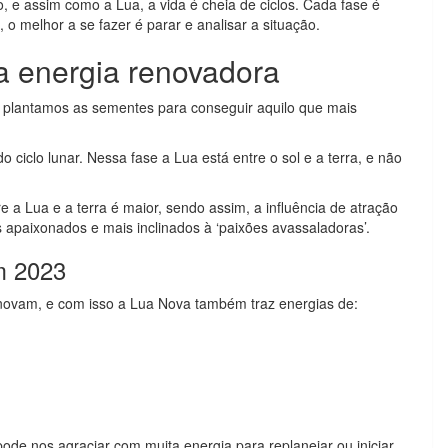
 e assim como a Lua, a vida é cheia de ciclos. Cada fase é
o melhor a se fazer é parar e analisar a situação.
 energia renovadora
ue plantamos as sementes para conseguir aquilo que mais
o ciclo lunar. Nessa fase a Lua está entre o sol e a terra, e não
e a Lua e a terra é maior, sendo assim, a influência de atração
paixonados e mais inclinados à ‘paixões avassaladoras’.
m 2023
enovam, e com isso a Lua Nova também traz energias de:
de nos agraciar com muita energia para replanejar ou iniciar