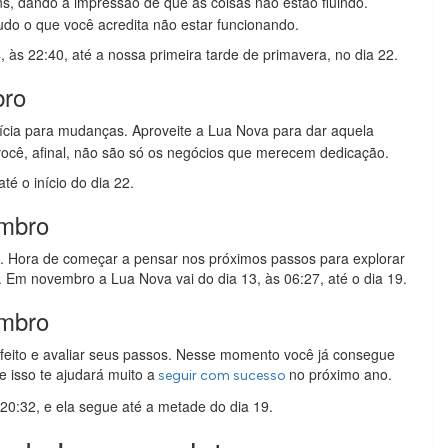
ns, dando a impressão de que as coisas não estão fluindo.
udo o que você acredita não estar funcionando.
s 22:40, até a nossa primeira tarde de primavera, no dia 22.
bro
ícia para mudanças. Aproveite a Lua Nova para dar aquela
ocê, afinal, não são só os negócios que merecem dedicação.
é o início do dia 22.
embro
. Hora de começar a pensar nos próximos passos para explorar
 Em novembro a Lua Nova vai do dia 13, às 06:27, até o dia 19.
embro
 feito e avaliar seus passos. Nesse momento você já consegue
e isso te ajudará muito a
no próximo ano.
seguir com sucesso
20:32, e ela segue até a metade do dia 19.