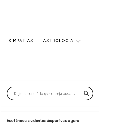
ologia, Tarot, Vidência, Bem-estar e Esoterismo aqui no blog
SIMPATIAS
ASTROLOGIA
Esotéricos e videntes disponíveis agora