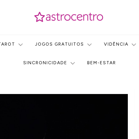
icas no nosso portal de conteúdo. Saiba agora tudo sobre Astr
do Astrocentro!
TAROT
JOGOS GRATUITOS
VIDÊNCIA
SINCRONICIDADE
BEM-ESTAR