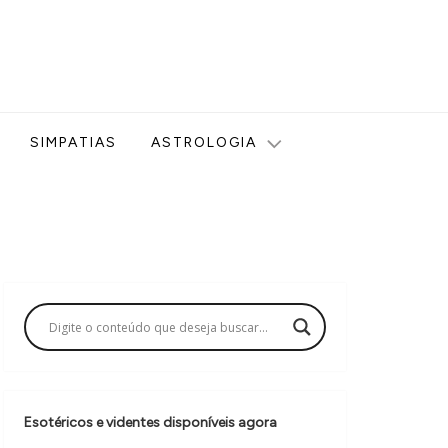
ologia, Tarot, Vidência, Bem-estar e Esoterismo aqui no blog
SIMPATIAS
ASTROLOGIA
Esotéricos e videntes disponíveis agora