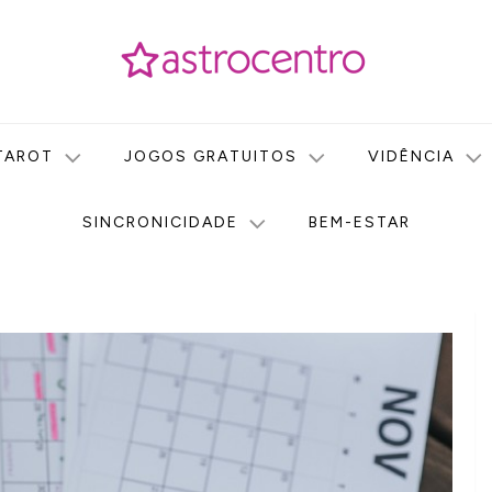
icas no nosso portal de conteúdo. Saiba agora tudo sobre Astr
do Astrocentro!
TAROT
JOGOS GRATUITOS
VIDÊNCIA
SINCRONICIDADE
BEM-ESTAR