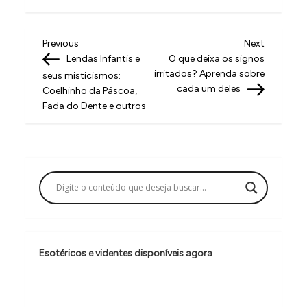
N
Previous
Next
Previous
Next
Post
Post
Lendas Infantis e
O que deixa os signos
a
irritados? Aprenda sobre
seus misticismos:
v
cada um deles
Coelhinho da Páscoa,
Fada do Dente e outros
e
g
a
ç
ã
o
d
Esotéricos e videntes disponíveis agora
e
P