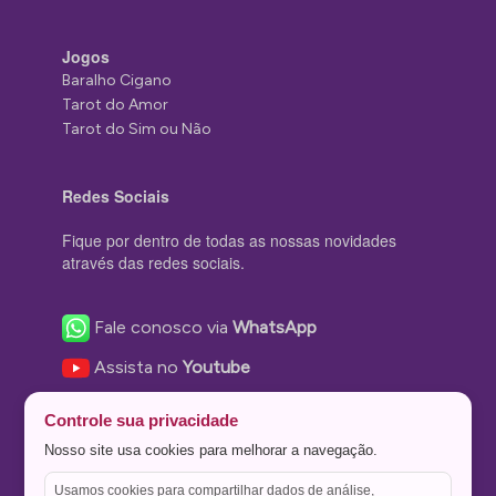
Jogos
Baralho Cigano
Tarot do Amor
Tarot do Sim ou Não
Redes Sociais
Fique por dentro de todas as nossas novidades
através das redes sociais.
Fale conosco via
WhatsApp
Assista no
Youtube
Nos acompanhe no
Facebook
Controle sua privacidade
Nos siga no
Instagram
Nosso site usa cookies para melhorar a navegação.
Nos siga no
Twitter
Usamos cookies para compartilhar dados de análise,