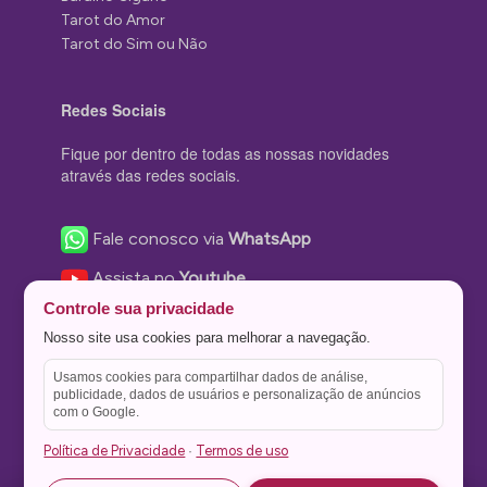
Tarot do Amor
Tarot do Sim ou Não
Redes Sociais
Fique por dentro de todas as nossas novidades
através das redes sociais.
Fale conosco via
WhatsApp
Assista no
Youtube
Controle sua privacidade
Nos acompanhe no
Facebook
Nosso site usa cookies para melhorar a navegação.
Nos siga no
Instagram
Usamos cookies para compartilhar dados de análise,
Nos siga no
Twitter
publicidade, dados de usuários e personalização de anúncios
com o Google.
Salve no
Pinterest
Política de Privacidade
Termos de uso
·