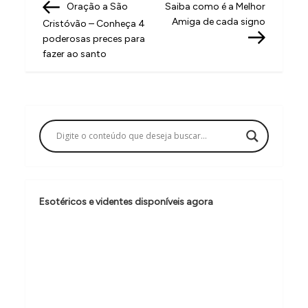
Post
Post
Oração a São
Saiba como é a Melhor
a
Amiga de cada signo
Cristóvão – Conheça 4
v
poderosas preces para
fazer ao santo
e
g
a
ç
ã
o
d
Esotéricos e videntes disponíveis agora
e
P
o
s