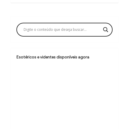
g
a
ç
ã
o
d
Esotéricos e videntes disponíveis agora
e
P
o
s
t