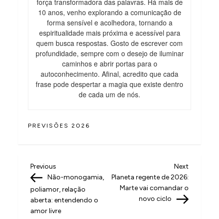
força transformadora das palavras. Há mais de
10 anos, venho explorando a comunicação de
forma sensível e acolhedora, tornando a
espiritualidade mais próxima e acessível para
quem busca respostas. Gosto de escrever com
profundidade, sempre com o desejo de iluminar
caminhos e abrir portas para o
autoconhecimento. Afinal, acredito que cada
frase pode despertar a magia que existe dentro
de cada um de nós.
PREVISÕES 2026
N
Previous
Next
Previous
Next
Post
Post
Não-monogamia,
Planeta regente de 2026:
a
Marte vai comandar o
poliamor, relação
v
novo ciclo
aberta: entendendo o
amor livre
e