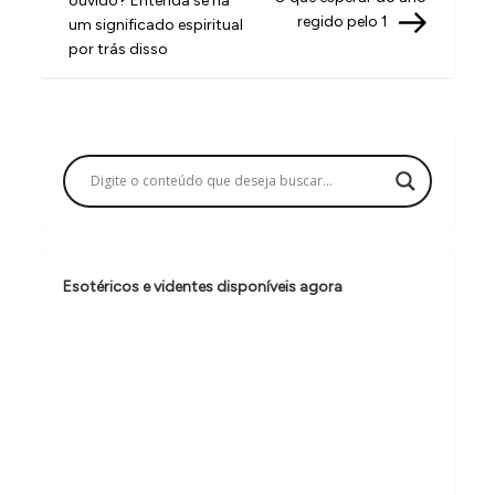
ouvido? Entenda se há
v
regido pelo 1
um significado espiritual
por trás disso
e
g
a
ç
ã
o
d
Esotéricos e videntes disponíveis agora
e
P
o
s
t