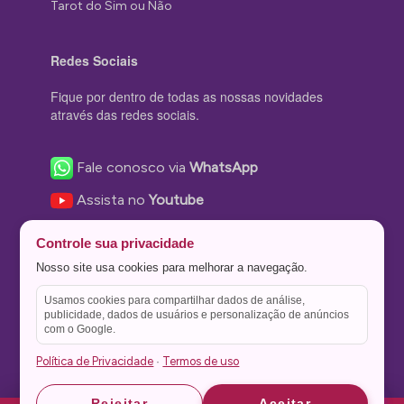
Tarot do Sim ou Não
Redes Sociais
Fique por dentro de todas as nossas novidades
através das redes sociais.
Fale conosco via
WhatsApp
Assista no
Youtube
Nos acompanhe no
Facebook
Controle sua privacidade
Nos siga no
Instagram
Nosso site usa cookies para melhorar a navegação.
Nos siga no
Twitter
Usamos cookies para compartilhar dados de análise,
publicidade, dados de usuários e personalização de anúncios
Salve no
Pinterest
com o Google.
Política de Privacidade
Termos de uso
·
Astrid
Astrid
Rejeitar
Aceitar