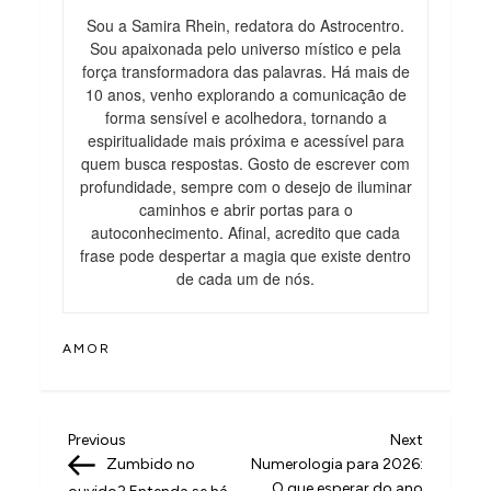
Sou a Samira Rhein, redatora do Astrocentro.
Sou apaixonada pelo universo místico e pela
força transformadora das palavras. Há mais de
10 anos, venho explorando a comunicação de
forma sensível e acolhedora, tornando a
espiritualidade mais próxima e acessível para
quem busca respostas. Gosto de escrever com
profundidade, sempre com o desejo de iluminar
caminhos e abrir portas para o
autoconhecimento. Afinal, acredito que cada
frase pode despertar a magia que existe dentro
de cada um de nós.
AMOR
N
Previous
Next
Previous
Next
Post
Post
Zumbido no
Numerologia para 2026:
a
O que esperar do ano