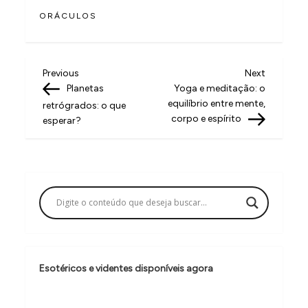
ORÁCULOS
N
Previous
Next
Previous
Next
Post
Post
Planetas
Yoga e meditação: o
a
equilíbrio entre mente,
retrógrados: o que
v
corpo e espírito
esperar?
e
g
a
ç
ã
o
Esotéricos e videntes disponíveis agora
d
e