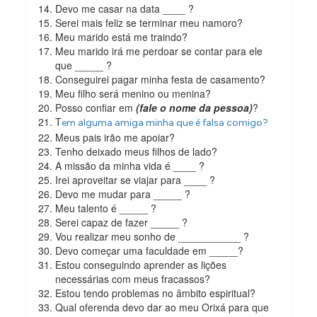
Devo me casar na data ____ ?
Serei mais feliz se terminar meu namoro?
Meu marido está me traindo?
Meu marido irá me perdoar se contar para ele
que _____ ?
Conseguirei pagar minha festa de casamento?
Meu filho será menino ou menina?
Posso confiar em
(fale o nome da pessoa)
?
T
em alguma amiga minha que é falsa comigo?
Meus pais irão me apoiar?
Tenho deixado meus filhos de lado?
A missão da minha vida é ____ ?
Irei aproveitar se viajar para ____ ?
Devo me mudar para _____ ?
Meu talento é _____ ?
Serei capaz de fazer _____ ?
Vou realizar meu sonho de ___________ ?
Devo começar uma faculdade em _____?
Estou conseguindo aprender as lições
necessárias com meus fracassos?
Estou tendo problemas no âmbito espiritual?
Qual oferenda devo dar ao meu Orixá para que