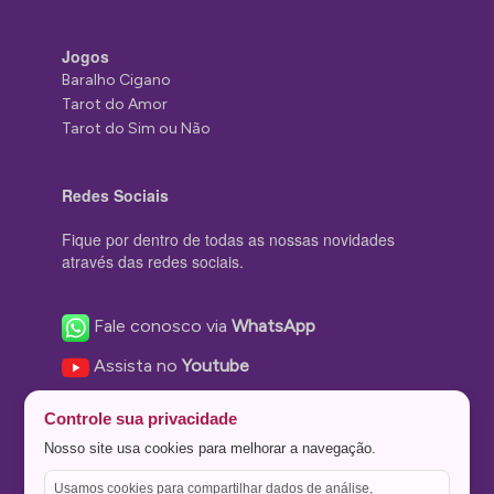
Jogos
Baralho Cigano
Tarot do Amor
Tarot do Sim ou Não
Redes Sociais
Fique por dentro de todas as nossas novidades
através das redes sociais.
Fale conosco via
WhatsApp
Assista no
Youtube
Nos acompanhe no
Facebook
Controle sua privacidade
Nos siga no
Instagram
Nosso site usa cookies para melhorar a navegação.
Nos siga no
Twitter
Usamos cookies para compartilhar dados de análise,