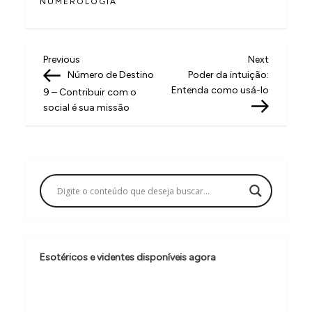
NUMEROLOGIA
N
Previous
Next
Previous
Next
Post
Post
Número de Destino
Poder da intuição:
a
Entenda como usá-lo
9 – Contribuir com o
v
social é sua missão
e
g
a
ç
ã
o
Esotéricos e videntes disponíveis agora
d
e