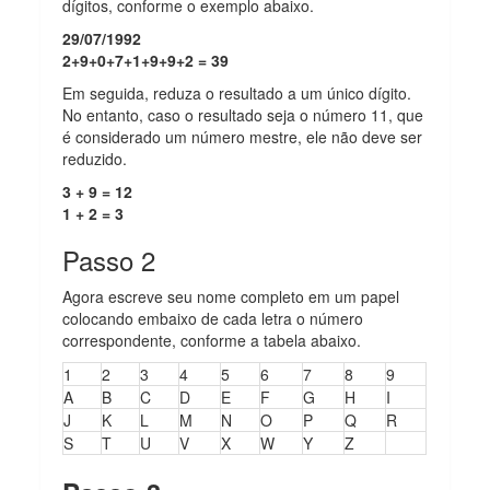
dígitos, conforme o exemplo abaixo.
29/07/1992
2+9+0+7+1+9+9+2 = 39
Em seguida, reduza o resultado a um único dígito.
No entanto, caso o resultado seja o número 11, que
é considerado um número mestre, ele não deve ser
reduzido.
3 + 9 = 12
1 + 2 = 3
Passo 2
Agora escreve seu nome completo em um papel
colocando embaixo de cada letra o número
correspondente, conforme a tabela abaixo.
1
2
3
4
5
6
7
8
9
A
B
C
D
E
F
G
H
I
J
K
L
M
N
O
P
Q
R
S
T
U
V
X
W
Y
Z