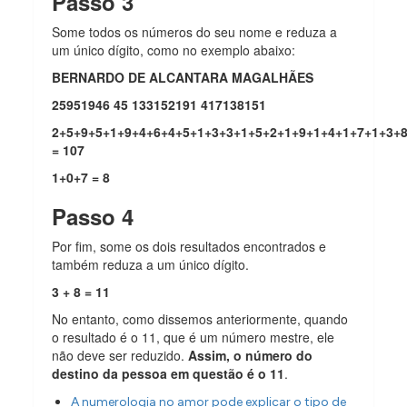
Passo 3
Some todos os números do seu nome e reduza a
um único dígito, como no exemplo abaixo:
BERNARDO DE ALCANTARA MAGALHÃES
25951946 45 133152191 417138151
2+5+9+5+1+9+4+6+4+5+1+3+3+1+5+2+1+9+1+4+1+7+1+3+
= 107
1+0+7 = 8
Passo 4
Por fim, some os dois resultados encontrados e
também reduza a um único dígito.
3 + 8 = 11
No entanto, como dissemos anteriormente, quando
o resultado é o 11, que é um número mestre, ele
não deve ser reduzido.
Assim, o número do
destino da pessoa em questão é o 11
.
A numerologia no amor pode explicar o tipo de