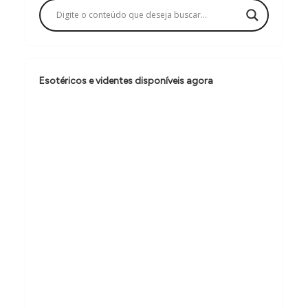
a
ç
ã
o
Esotéricos e videntes disponíveis agora
d
e
P
o
s
t