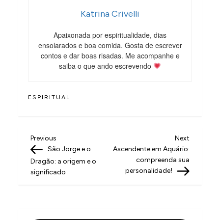
Katrina Crivelli
Apaixonada por espiritualidade, dias
ensolarados e boa comida. Gosta de escrever
contos e dar boas risadas. Me acompanhe e
saiba o que ando escrevendo
ESPIRITUAL
N
Previous
Next
Previous
Next
Post
Post
São Jorge e o
Ascendente em Aquário:
a
compreenda sua
Dragão: a origem e o
v
personalidade!
significado
e
g