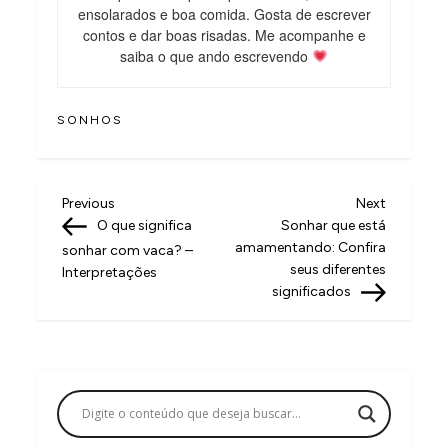
ensolarados e boa comida. Gosta de escrever
contos e dar boas risadas. Me acompanhe e
saiba o que ando escrevendo
SONHOS
N
Previous
Next
Previous
Next
Post
Post
O que significa
Sonhar que está
a
amamentando: Confira
sonhar com vaca? –
v
seus diferentes
Interpretações
significados
e
g
a
ç
ã