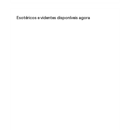
o
d
Esotéricos e videntes disponíveis agora
e
P
o
s
t