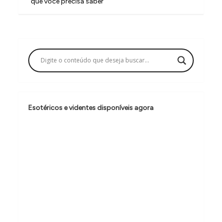
v
que você precisa saber
e
g
a
ç
ã
o
Esotéricos e videntes disponíveis agora
d
e
P
o
s
t