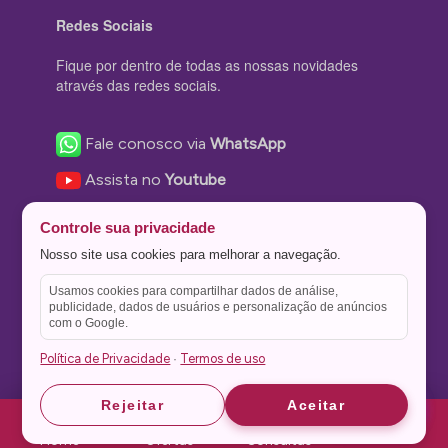
Redes Sociais
Fique por dentro de todas as nossas novidades
através das redes sociais.
Fale conosco via
WhatsApp
Assista no
Youtube
Nos acompanhe no
Facebook
Controle sua privacidade
Nos siga no
Instagram
Nosso site usa cookies para melhorar a navegação.
Nos siga no
Twitter
Usamos cookies para compartilhar dados de análise,
publicidade, dados de usuários e personalização de anúncios
Salve no
Pinterest
com o Google.
Política de Privacidade
Termos de uso
·
Astrid
Astrid
Rejeitar
Aceitar
Theme Stone Blog Powered by
WordPress
Home
Ofertas
Consultas