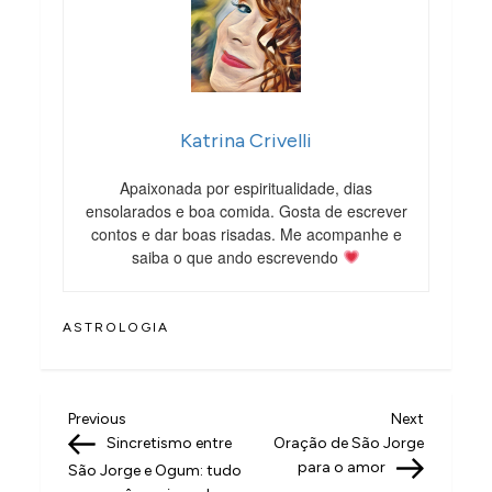
Katrina Crivelli
Apaixonada por espiritualidade, dias
ensolarados e boa comida. Gosta de escrever
contos e dar boas risadas. Me acompanhe e
saiba o que ando escrevendo
ASTROLOGIA
N
Previous
Next
Previous
Next
Post
Post
Sincretismo entre
Oração de São Jorge
a
para o amor
São Jorge e Ogum: tudo