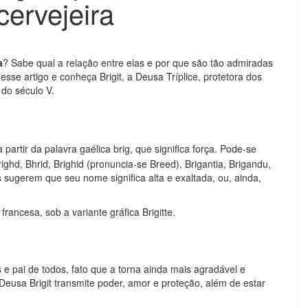
cervejeira
a
? Sabe qual a relação entre elas e por que são tão admiradas
esse artigo e conheça Brigit, a Deusa Tríplice, protetora dos
 do século V.
 a partir da palavra gaélica brig, que significa força. Pode-se
ghd, Bhrid, Brighid (pronuncia-se Breed), Brigantia, Brigandu,
 sugerem que seu nome significa alta e exaltada, ou, ainda,
rancesa, sob a variante gráfica Brigitte.
 e pai de todos, fato que a torna ainda mais agradável e
eusa Brigit transmite poder, amor e proteção, além de estar