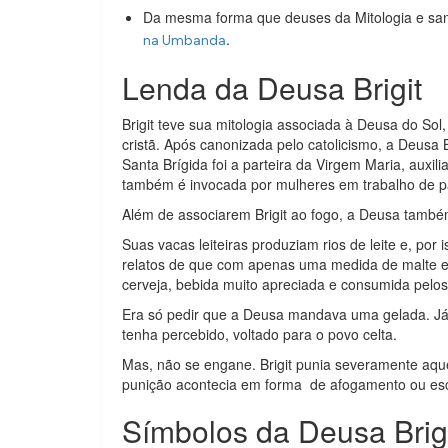
Da mesma forma que deuses da Mitologia e sa
.
na Umbanda
Lenda da Deusa Brigit
Brigit teve sua mitologia associada à Deusa do Sol
cristã. Após canonizada pelo catolicismo, a Deusa Br
Santa Brígida foi a parteira da Virgem Maria, auxil
também é invocada por mulheres em trabalho de p
Além de associarem Brigit ao fogo, a Deusa també
Suas vacas leiteiras produziam rios de leite e, por
relatos de que com apenas uma medida de malte e 
cerveja, bebida muito apreciada e consumida pelos 
Era só pedir que a Deusa mandava uma gelada. Já
tenha percebido, voltado para o povo celta.
Mas, não se engane. Brigit punia severamente aque
punição acontecia em forma de afogamento ou e
Símbolos da Deusa Brig