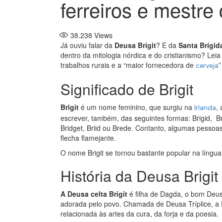
ferreiros e mestre 
38.238
Views
Já ouviu falar da
Deusa Brigit
? E da
Santa Brígid
dentro da mitologia nórdica e do cristianismo? Leia 
trabalhos rurais e a “maior fornecedora de
”
cerveja
Significado de Brigit
Brigit
é um nome feminino, que surgiu na
,
Irlanda
escrever, também, das seguintes formas: Brigid, Bri
Bridget, Briid ou Brede. Contanto, algumas pessoas
flecha flamejante.
O nome Brigit se tornou bastante popular na língua f
História da Deusa Brigit
A Deusa celta Brigit
é filha de Dagda, o bom Deus
adorada pelo povo. Chamada de Deusa Tríplice, a D
relacionada às artes da cura, da forja e da poesia.