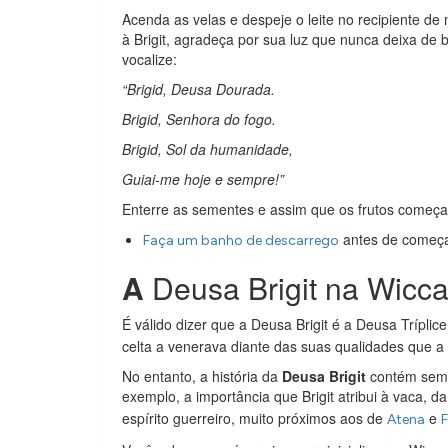
Acenda as velas e despeje o leite no recipiente d
à Brigit, agradeça por sua luz que nunca deixa d
vocalize:
“
Brigid, Deusa Dourada.
Brigid, Senhora do fogo.
Brigid, Sol da humanidade,
Guiai-me hoje e sempre!”
Enterre as sementes e assim que os frutos começa
antes de começa
Faça um banho de descarrego
A
Deusa Brigit na Wicc
É válido dizer que a Deusa Brigit é a Deusa Tríplic
celta a venerava diante das suas qualidades que 
No entanto, a história da
Deusa Brigit
contém semel
exemplo, a importância que Brigit atribui à vaca,
espírito guerreiro, muito próximos aos de
e
Atena
F