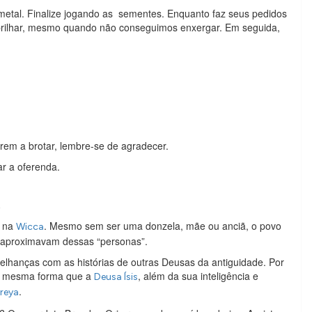
e metal. Finalize jogando as sementes. Enquanto faz seus pedidos
e brilhar, mesmo quando não conseguimos enxergar. Em seguida,
rem a brotar, lembre-se de agradecer.
r a oferenda.
a
e na
. Mesmo sem ser uma donzela, mãe ou anciã, o povo
Wicca
a aproximavam dessas “personas”.
hanças com as histórias de outras Deusas da antiguidade. Por
 da mesma forma que a
, além da sua inteligência e
Deusa Ísis
.
reya