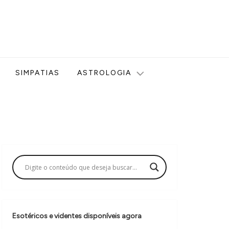
ologia, Tarot, Vidência, Bem-estar e Esoterismo aqui no blog
SIMPATIAS
ASTROLOGIA
Esotéricos e videntes disponíveis agora