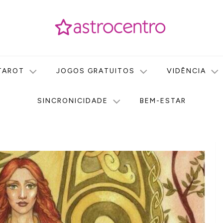
icas no nosso portal de conteúdo. Saiba agora tudo sobre Astr
do Astrocentro!
TAROT
JOGOS GRATUITOS
VIDÊNCIA
SINCRONICIDADE
BEM-ESTAR