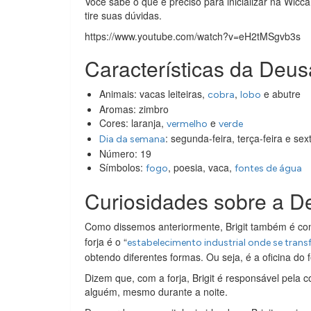
Você sabe o que é preciso para inicializar na Wic
tire suas dúvidas.
https://www.youtube.com/watch?v=eH2tMSgvb3s
Características da Deusa
Animais: vacas leiteiras,
,
e abutre
cob
r
a
lobo
Aromas: zimbro
Cores: laranja,
e
vermelho
verde
: segunda-feira, terça-feira e sext
Dia da semana
Número: 19
Símbolos:
, poesia, vaca,
fogo
fontes de água
Curiosidades sobre a De
Como dissemos anteriormente, Brigit também é c
forja é o “
estabelecimento industrial onde se tran
obtendo diferentes formas. Ou seja, é a oficina do f
Dizem que, com a forja, Brigit é responsável pela 
alguém, mesmo durante a noite.