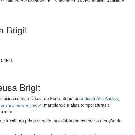
ca? O sacerdote Brendan Orin responde no vídeo abaixo. Assista e
 Brigit
a-feira
usa Brigit
onhecida como a Deusa da Forja. Segundo o
,
dicionário Aurélio
”, martelando a altas temperaturas e
sforma o ferro em aço
erreiro.
construção do primeiro apito, possibilitando chamar a atenção de