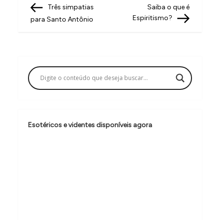
Post
Post
Três simpatias
Saiba o que é
a
Espiritismo?
para Santo Antônio
v
e
g
a
ç
ã
o
Esotéricos e videntes disponíveis agora
d
e
P
o
s