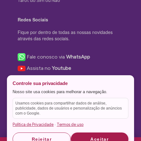
Tarot do Sim ou Não
Redes Sociais
Fique por dentro de todas as nossas novidades
através das redes sociais.
Fale conosco via
WhatsApp
Assista no
Youtube
Nos acompanhe no
Facebook
Controle sua privacidade
Nos siga no
Instagram
Nosso site usa cookies para melhorar a navegação.
Nos siga no
Twitter
Usamos cookies para compartilhar dados de análise,
publicidade, dados de usuários e personalização de anúncios
Salve no
Pinterest
com o Google.
Política de Privacidade
Termos de uso
·
Astrid
Astrid
Rejeitar
Aceitar