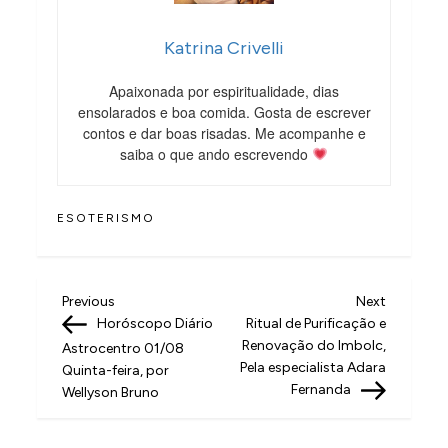
Katrina Crivelli
Apaixonada por espiritualidade, dias
ensolarados e boa comida. Gosta de escrever
contos e dar boas risadas. Me acompanhe e
saiba o que ando escrevendo
ESOTERISMO
N
Previous
Next
Previous
Next
Post
Post
Horóscopo Diário
Ritual de Purificação e
a
Renovação do Imbolc,
Astrocentro 01/08
v
Pela especialista Adara
Quinta-feira, por
Fernanda
Wellyson Bruno
e
g