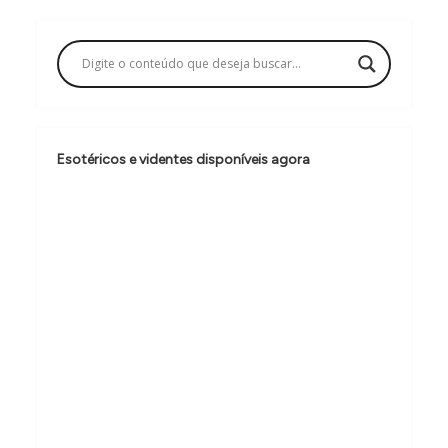
a
ç
ã
o
d
Esotéricos e videntes disponíveis agora
e
P
o
s
t