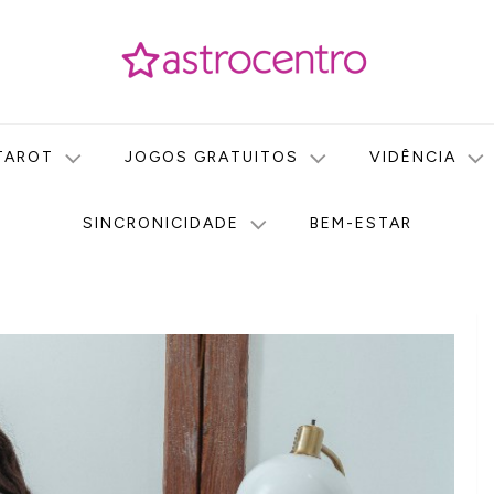
icas no nosso portal de conteúdo. Saiba agora tudo sobre Astr
do Astrocentro!
TAROT
JOGOS GRATUITOS
VIDÊNCIA
SINCRONICIDADE
BEM-ESTAR