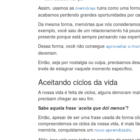
Assim, usamos as
ruins como uma forma
memórias
acabamos perdendo grandes oportunidades por c
Da mesma forma, memórias que nós consideramos 
exemplo, você saiu de um relacionamento há pouco
presente porque está sempre pensando nas experi
Dessa forma, você não consegue
aproveitar o m
deveriam.
Então, seja por nostalgia ou culpa, precisamos d
invés de estagnar naquele momento específico.
Aceitando ciclos da vida
A nossa vida é feita de ciclos, alguns demoram ma
precisam chegar ao seu fim.
Sabe aquela frase ‘
aceita que dói menos
’?
Então, apesar de ser uma frase usada de forma cô
compreendemos os ciclos da nossa vida, é mais fác
memória, conquistamos um
.
novo aprendizado
Aliás, isso vale para todos os aspectos de nossa vi