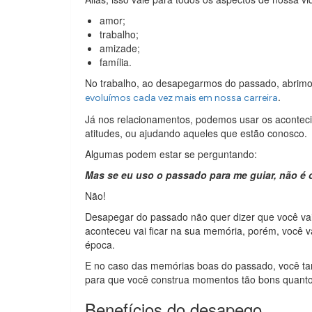
amor;
trabalho;
amizade;
família.
No trabalho, ao desapegarmos do passado, abrimo
.
evoluímos cada vez mais em nossa c
arrei
ra
Já nos relacionamentos, podemos usar os acontec
atitudes, ou ajudando aqueles que estão conosco.
Algumas podem estar se perguntando:
Mas se eu uso o passado para me guiar, não é
Não!
Desapegar do passado não quer dizer que você vai
aconteceu vai ficar na sua memória, porém, você va
época.
E no caso das memórias boas do passado, você tam
para que você construa momentos tão bons quanto
Benefícios do desapego