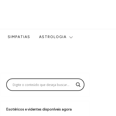
ologia, Tarot, Vidência, Bem-estar e Esoterismo aqui no blog
SIMPATIAS
ASTROLOGIA
Esotéricos e videntes disponíveis agora