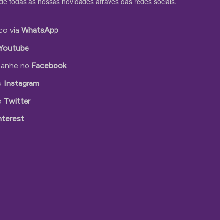
de todas as nossas novidades através das redes sociais.
co via
WhatsApp
Youtube
anhe no
Facebook
o
Instagram
o
Twitter
nterest