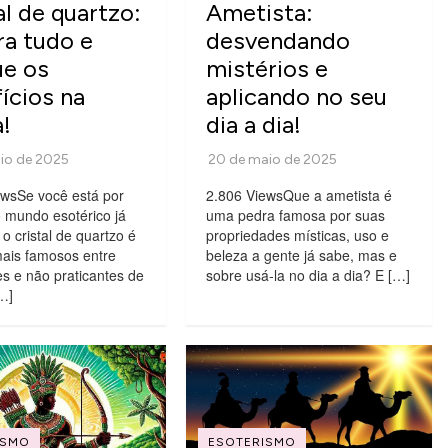
al de quartzo:
Ametista:
ra tudo e
desvendando
ue os
mistérios e
ícios na
aplicando no seu
a!
dia a dia!
ewsSe você está por
2.806 ViewsQue a ametista é
 mundo esotérico já
uma pedra famosa por suas
o cristal de quartzo é
propriedades místicas, uso e
ais famosos entre
beleza a gente já sabe, mas e
es e não praticantes de
sobre usá-la no dia a dia? E […]
…]
ISMO
ESOTERISMO