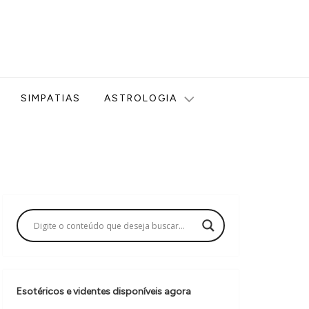
ologia, Tarot, Vidência, Bem-estar e Esoterismo aqui no blog
SIMPATIAS
ASTROLOGIA
Esotéricos e videntes disponíveis agora