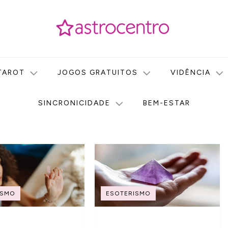
icas no nosso portal de conteúdo. Saiba agora tudo sobre Astr
do Astrocentro!
TAROT
JOGOS GRATUITOS
VIDÊNCIA
SINCRONICIDADE
BEM-ESTAR
ISMO
ESOTERISMO