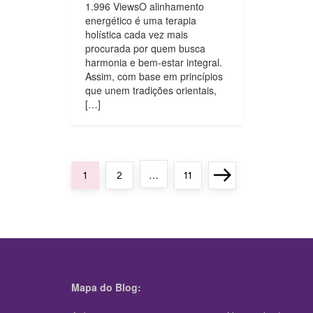
1.996 ViewsO alinhamento
energético é uma terapia
holística cada vez mais
procurada por quem busca
harmonia e bem-estar integral.
Assim, com base em princípios
que unem tradições orientais,
[…]
P
…
Page
Page
Page
Next
1
2
11
a
page
g
i
n
a
Mapa do Blog:
ç