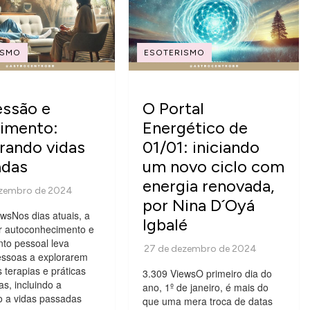
ISMO
ESOTERISMO
essão e
O Portal
imento:
Energético de
rando vidas
01/01: iniciando
adas
um novo ciclo com
energia renovada,
por Nina D´Oyá
wsNos dias atuais, a
Igbalé
r autoconhecimento e
to pessoal leva
essoas a explorarem
s terapias e práticas
3.309 ViewsO primeiro dia do
as, incluindo a
ano, 1º de janeiro, é mais do
o a vidas passadas
que uma mera troca de datas