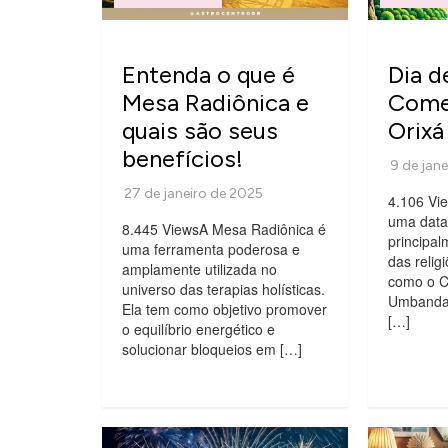
Entenda o que é
Dia d
Mesa Radiônica e
Come
quais são seus
Orixá
benefícios!
4.106 Vi
uma data 
8.445 ViewsA Mesa Radiônica é
principal
uma ferramenta poderosa e
das relig
amplamente utilizada no
como o C
universo das terapias holísticas.
Umbanda.
Ela tem como objetivo promover
[…]
o equilíbrio energético e
solucionar bloqueios em […]