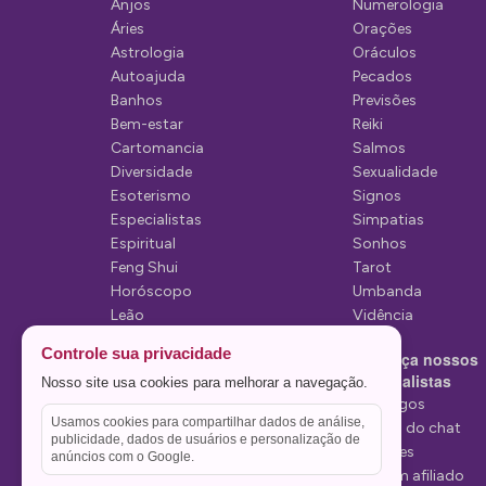
Anjos
Numerologia
ã
Áries
Orações
o
Astrologia
Oráculos
Autoajuda
Pecados
d
Banhos
Previsões
e
Bem-estar
Reiki
Cartomancia
Salmos
p
Diversidade
Sexualidade
o
Esoterismo
Signos
Especialistas
Simpatias
s
Espiritual
Sonhos
t
Feng Shui
Tarot
Horóscopo
Umbanda
s
Leão
Vidência
Lua
Controle sua privacidade
Conheça nossos
Mediunidade
Especialistas
Nosso site usa cookies para melhorar a navegação.
Mensagens
Tarólogos
Usamos cookies para compartilhar dados de análise,
Estelas do chat
publicidade, dados de usuários e personalização de
Videntes
anúncios com o Google.
Seja um afiliado