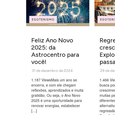
ESOTERISMO
ESOTER
Feliz Ano Novo
Regr
2025: da
cresc
Astrocentro para
Explo
você!
pass
1.187 ViewsMais um ano se
1.466 Vie
encerra, e com ele chegam
busca po
reflexões, aprendizados e muita
crescimen
gratidão. Ou seja, o Ano Novo
muitas p
2025 é uma oportunidade para
diferente
renovar energias, estabelecer
alternativ
[…]
regressã