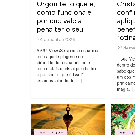
Orgonite: o que é,
Crist
como funciona e
confi
por que vale a
apliq
pena ter o seu
benef
rotin
5.692 ViewsSe você já esbarrou
com aquele pingente ou
1.608 Vi
pirâmide de resina brilhante
dentro do
com metais e cristal por dentro
sabe que 
e pensou “o que é isso?”,
um dos m
estamos falando de […]
praticant
magia. [
ESOTERISMO
ESOTER