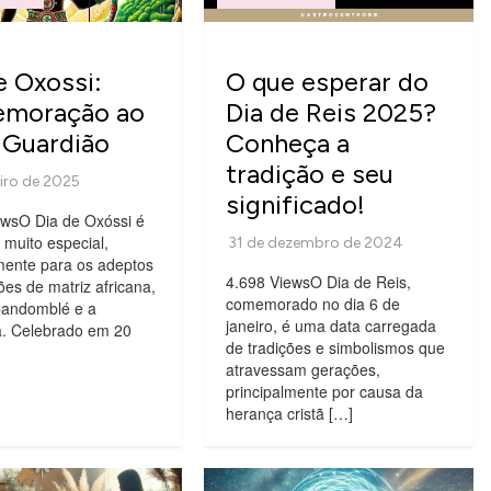
e Oxossi:
O que esperar do
moração ao
Dia de Reis 2025?
 Guardião
Conheça a
tradição e seu
significado!
ewsO Dia de Oxóssi é
muito especial,
mente para os adeptos
4.698 ViewsO Dia de Reis,
iões de matriz africana,
comemorado no dia 6 de
andomblé e a
janeiro, é uma data carregada
 Celebrado em 20
de tradições e simbolismos que
atravessam gerações,
principalmente por causa da
herança cristã […]