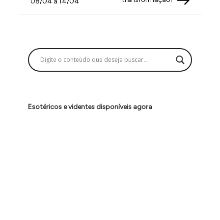
v
08/04 a 14/04
e
g
a
ç
ã
o
Esotéricos e videntes disponíveis agora
d
e
P
o
s
t