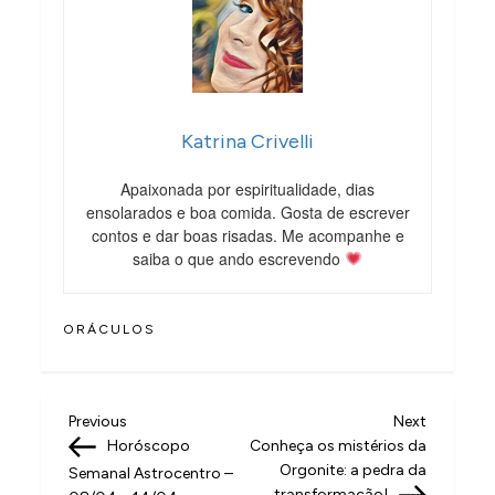
Katrina Crivelli
Apaixonada por espiritualidade, dias
ensolarados e boa comida. Gosta de escrever
contos e dar boas risadas. Me acompanhe e
saiba o que ando escrevendo
ORÁCULOS
N
Previous
Next
Previous
Next
Post
Post
Horóscopo
Conheça os mistérios da
a
Orgonite: a pedra da
Semanal Astrocentro –
transformação!