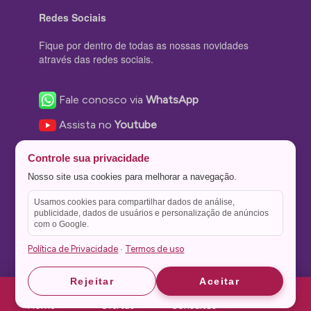
Redes Sociais
Fique por dentro de todas as nossas novidades
através das redes sociais.
Fale conosco via
WhatsApp
Assista no
Youtube
Nos acompanhe no
Facebook
Controle sua privacidade
Nos siga no
Instagram
Nosso site usa cookies para melhorar a navegação.
Nos siga no
Twitter
Usamos cookies para compartilhar dados de análise,
publicidade, dados de usuários e personalização de anúncios
Salve no
Pinterest
com o Google.
Política de Privacidade
Termos de uso
·
Astrid
Astrid
Rejeitar
Aceitar
Theme Stone Blog Powered by
WordPress
Home
Ofertas
Consultas