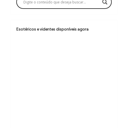
ã
o
d
e
Esotéricos e videntes disponíveis agora
P
o
s
t