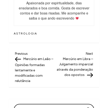
Apaixonada por espiritualidade, dias
ensolarados e boa comida. Gosta de escrever
contos e dar boas risadas. Me acompanhe e
saiba o que ando escrevendo
ASTROLOGIA
N
Previous
Next
Previous
Next
Post
Post
Mercúrio em Leão –
Mercúrio em Libra –
a
Julgamento imparcial
Opiniões formadas
v
através da ponderação
lentamente e
dos opostos
modificadas com
e
relutância
g
a
ç