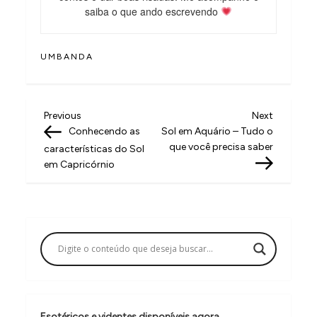
saiba o que ando escrevendo
UMBANDA
N
Previous
Next
Previous
Next
Post
Post
Conhecendo as
Sol em Aquário – Tudo o
a
que você precisa saber
características do Sol
v
em Capricórnio
e
g
a
ç
ã
o
Esotéricos e videntes disponíveis agora