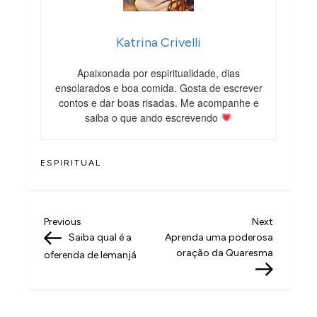
Katrina Crivelli
Apaixonada por espiritualidade, dias
ensolarados e boa comida. Gosta de escrever
contos e dar boas risadas. Me acompanhe e
saiba o que ando escrevendo
ESPIRITUAL
N
Previous
Next
Previous
Next
Post
Post
Saiba qual é a
Aprenda uma poderosa
a
oração da Quaresma
oferenda de Iemanjá
v
e