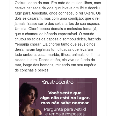
Olokun, dona do mar. Era mãe de muitos filhos, mas
estava cansada da vida que levava em Ifé e decidiu
fugir para Abeokutá, onde conheceu o rei Okerê. Os
dois se casaram, mas com uma condição: que o rei
jamais tirasse sarro dos seios fartos de sua esposa.
Um dia, Okerê bebeu demais e molestou Iemanjá,
que o chamou de bêbado imprestável. O marido
chutou os seios da esposa e zombou deles, fazendo
Yemanjá chorar. Ela chorou tanto que seus olhos
derramaram lágrimas tumultuadas que levaram
tudo embora: casa, marido, filhos, animais, enfim, a
cidade inteira. Desde então, ela vive no fundo do
mar, longe dos homens, reinando em seu império
de conchas e peixes.