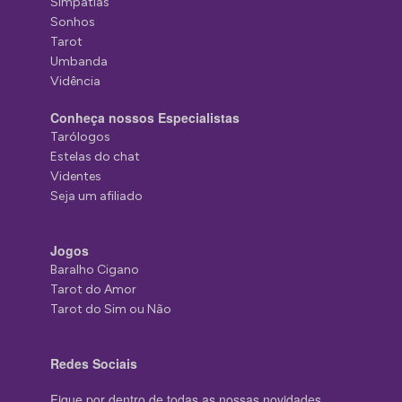
Simpatias
Sonhos
Tarot
Umbanda
Vidência
Conheça nossos Especialistas
Tarólogos
Estelas do chat
Videntes
Seja um afiliado
Jogos
Baralho Cigano
Tarot do Amor
Tarot do Sim ou Não
Redes Sociais
Fique por dentro de todas as nossas novidades