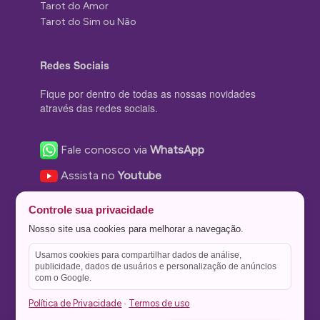
Tarot do Amor
Tarot do Sim ou Não
Redes Sociais
Fique por dentro de todas as nossas novidades
através das redes sociais.
Fale conosco via
WhatsApp
Assista no
Youtube
Nos acompanhe no
Facebook
Controle sua privacidade
Nos siga no
Instagram
Nosso site usa cookies para melhorar a navegação.
Nos siga no
Twitter
Usamos cookies para compartilhar dados de análise,
publicidade, dados de usuários e personalização de anúncios
Salve no
Pinterest
com o Google.
Política de Privacidade
Termos de uso
·