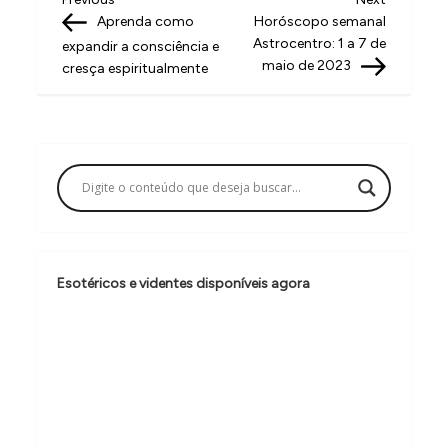
N
Post
Post
Aprenda como
Horóscopo semanal
a
Astrocentro: 1 a 7 de
expandir a consciência e
v
maio de 2023
cresça espiritualmente
e
g
a
ç
ã
o
Esotéricos e videntes disponíveis agora
d
e
P
o
s