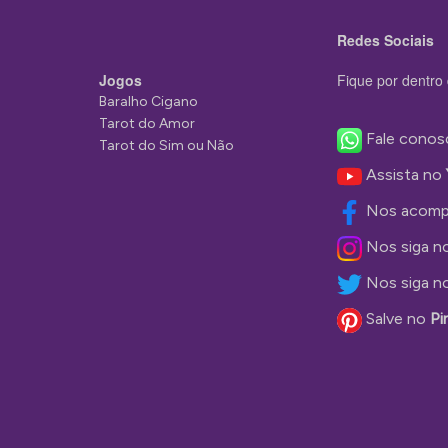
Redes Sociais
Jogos
Fique por dentro 
Baralho Cigano
Tarot do Amor
Fale conos
Tarot do Sim ou Não
Assista no
Nos acomp
Nos siga n
Nos siga n
Salve no
Pi