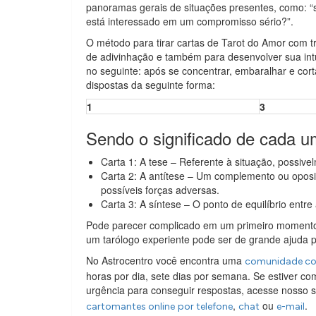
panoramas gerais de situações presentes, como: “
está interessado em um compromisso sério?”.
O método para tirar cartas de Tarot do Amor com t
de adivinhação e também para desenvolver sua intu
no seguinte: após se concentrar, embaralhar e corta
dispostas da seguinte forma:
1
3
Sendo o significado de cada u
Carta 1: A tese – Referente à situação, possiv
Carta 2: A antítese – Um complemento ou oposi
possíveis forças adversas.
Carta 3: A síntese – O ponto de equilíbrio entre
Pode parecer complicado em um primeiro momento e
um tarólogo experiente pode ser de grande ajuda pa
No Astrocentro você encontra uma
comunidade com
horas por dia, sete dias por semana. Se estiver c
urgência para conseguir respostas, acesse nosso si
,
ou
.
cartomantes online
por telefone
chat
e-mail