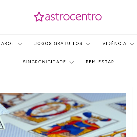
icas no nosso portal de conteúdo. Saiba agora tudo sobre Astr
do Astrocentro!
TAROT
JOGOS GRATUITOS
VIDÊNCIA
SINCRONICIDADE
BEM-ESTAR