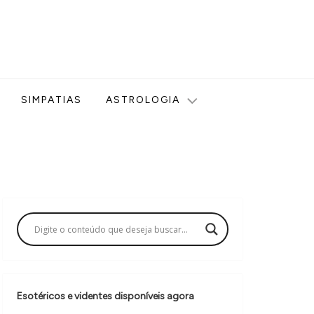
ologia, Tarot, Vidência, Bem-estar e Esoterismo aqui no blog
SIMPATIAS
ASTROLOGIA
Esotéricos e videntes disponíveis agora