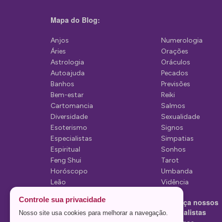
ç
Mapa do Blog:
ã
Anjos
Numerologia
o
Áries
Orações
d
Astrologia
Oráculos
Autoajuda
Pecados
e
Banhos
Previsões
P
Bem-estar
Reiki
Cartomancia
Salmos
o
Diversidade
Sexualidade
s
Esoterismo
Signos
Especialistas
Simpatias
t
Espiritual
Sonhos
Feng Shui
Tarot
Horóscopo
Umbanda
Leão
Vidência
Lua
Controle sua privacidade
Conheça nossos
Mediunidade
Especialistas
Nosso site usa cookies para melhorar a navegação.
Mensagens