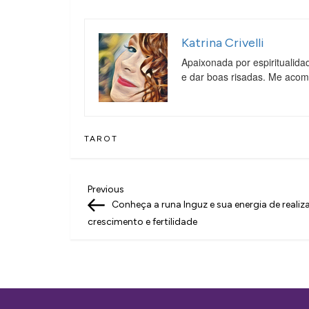
Katrina Crivelli
Apaixonada por espiritualida
e dar boas risadas. Me aco
TAROT
N
Previous
Previous
Post
Conheça a runa Inguz e sua energia de realiz
a
crescimento e fertilidade
v
e
g
a