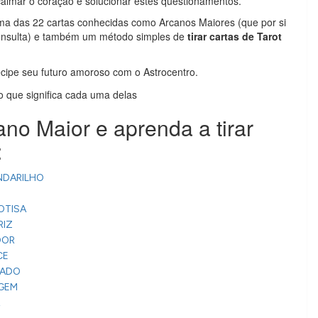
almar o coração e solucionar estes questionamentos.
uma das 22 cartas conhecidas como Arcanos Maiores (que por si
onsulta) e também um método simples de
tirar cartas de Tarot
cipe seu futuro amoroso com o Astrocentro.
 o que significa cada uma delas
ano Maior e aprenda a tirar
:
ANDARILHO
DOTISA
RIZ
ADOR
CE
ORADO
AGEM