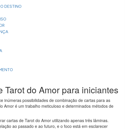
 DO DESTINO
ENSO
DOR
ANÇA
LA
GAMENTO
O
e Tarot do Amor para iniciantes
e inúmeras possibilidades de combinação de cartas para as
t do Amor é um trabalho meticuloso e determinados métodos de
rar cartas de Tarot do Amor utilizando apenas três lâminas.
ação ao passado e ao futuro, e o foco está em esclarecer