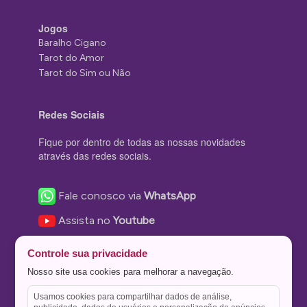
Jogos
Baralho Cigano
Tarot do Amor
Tarot do Sim ou Não
Redes Sociais
Fique por dentro de todas as nossas novidades
através das redes sociais.
Fale conosco via
WhatsApp
Assista no
Youtube
Nos acompanhe no
Facebook
Controle sua privacidade
Nos siga no
Instagram
Nosso site usa cookies para melhorar a navegação.
Nos siga no
Twitter
Usamos cookies para compartilhar dados de análise,