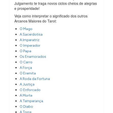
Julgamento te traga novos ciclos cheios de alegrias
e prosperidade!
Veja como interpretar o significado dos outros
Arcanos Maiores do Tarot:
O Mago
A Sacerdotisa
A Imperatriz
O Imperador
O Papa
Os Enamorados
O Carro
A Força
O Eremita
A Roda da Fortuna
A Justiça
O Enforcado
A Morte
A Temperança
O Diabo
A Torre