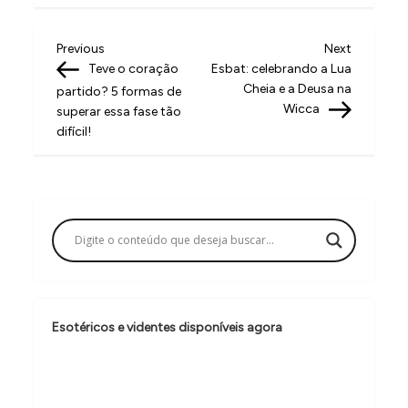
N
Previous
Next
Previous
Next
Post
Post
Teve o coração
Esbat: celebrando a Lua
a
Cheia e a Deusa na
partido? 5 formas de
v
Wicca
superar essa fase tão
difícil!
e
g
a
ç
ã
o
d
Esotéricos e videntes disponíveis agora
e
P