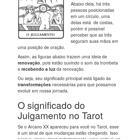
Abaixo dela, há três
pessoas posicionadas
em um círculo, uma
delas está de costas,
porém é possível
perceber que as três
seguram suas mãos em
uma posição de oração.
Assim, as figuras abaixo trazem uma ideia de
renovação
, pois estão ouvindo o som da trombeta
e
recebendo a luz
da renovação.
Ou seja, seu significado principal está ligado às
transformações
necessárias para que possamos
evoluir em nossa jornada.
O significado do
Julgamento no Tarot
Se o Arcano XX apareceu para você no Tarot, esse
é um sinal de que mudanças estão chegando. Isso
porque, como vimos anteriormente, essa carta é um