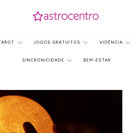
icas no nosso portal de conteúdo. Saiba agora tudo sobre Astr
do Astrocentro!
TAROT
JOGOS GRATUITOS
VIDÊNCIA
SINCRONICIDADE
BEM-ESTAR