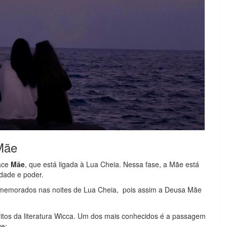
 Mãe
face
Mãe
, que está ligada à Lua Cheia. Nessa fase, a Mãe está
ridade e poder.
comemorados nas noites de Lua Cheia, pois assim a Deusa Mãe
ritos da literatura Wicca. Um dos mais conhecidos é a passagem
e: