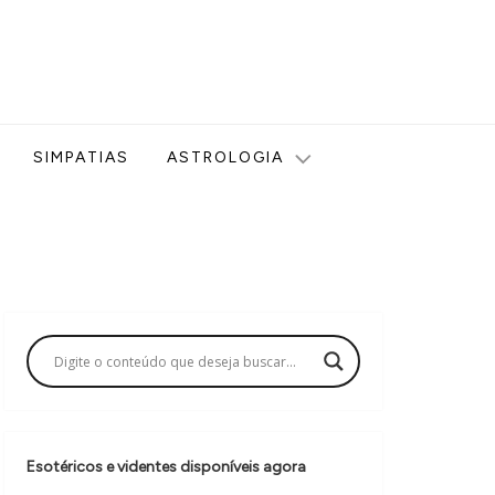
ologia, Tarot, Vidência, Bem-estar e Esoterismo aqui no blog
SIMPATIAS
ASTROLOGIA
Esotéricos e videntes disponíveis agora