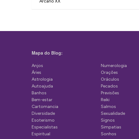
Arcano XX
v
e
g
a
ç
Mapa do Blog:
ã
Anjos
Numerologia
o
Áries
Orações
d
Astrologia
Oráculos
Autoajuda
Pecados
e
Banhos
Previsões
P
Bem-estar
Reiki
Cartomancia
Salmos
o
Diversidade
Sexualidade
s
Esoterismo
Signos
Especialistas
Simpatias
t
Espiritual
Sonhos