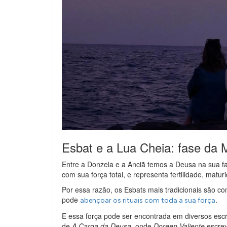
Esbat e a Lua Cheia: fase da
Entre a Donzela e a Anciã temos a Deusa na sua 
com sua força total, e representa fertilidade, matu
Por essa razão, os Esbats mais tradicionais são 
pode
.
abençoar os rituais com toda a sua força
E essa força pode ser encontrada em diversos esc
de
A Carga da Deusa
, onde
Doreen Valiente
escrev