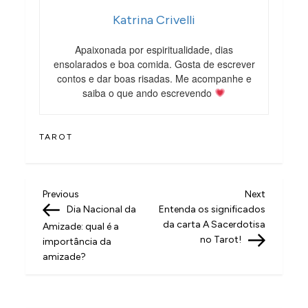
Katrina Crivelli
Apaixonada por espiritualidade, dias
ensolarados e boa comida. Gosta de escrever
contos e dar boas risadas. Me acompanhe e
saiba o que ando escrevendo
TAROT
N
Previous
Next
Previous
Next
Post
Post
Dia Nacional da
Entenda os significados
a
da carta A Sacerdotisa
Amizade: qual é a
v
no Tarot!
importância da
amizade?
e
g