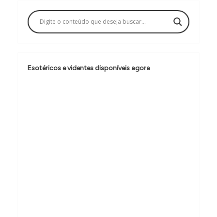
a
ç
ã
o
d
Esotéricos e videntes disponíveis agora
e
P
o
s
t