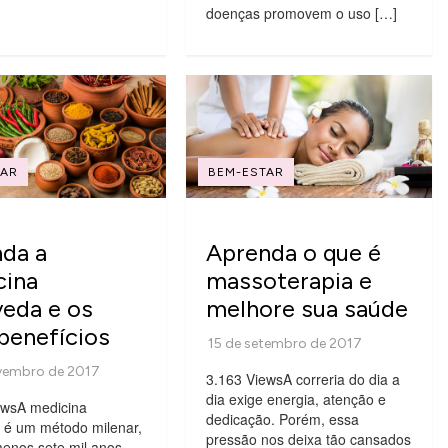
doenças promovem o uso […]
TAR
BEM-ESTAR
da a
Aprenda o que é
cina
massoterapia e
eda e os
melhore sua saúde
benefícios
3.163 ViewsA correria do dia a
dia exige energia, atenção e
ewsA medicina
dedicação. Porém, essa
 é um método milenar,
pressão nos deixa tão cansados
enos sete mil anos,