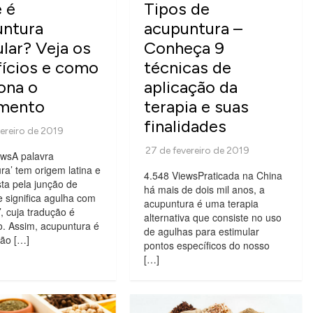
 é
Tipos de
untura
acupuntura –
ular? Veja os
Conheça 9
ícios e como
técnicas de
ona o
aplicação da
amento
terapia e suas
finalidades
ewsA palavra
ra’ tem origem latina e
4.548 ViewsPraticada na China
ta pela junção de
há mais de dois mil anos, a
e significa agulha com
acupuntura é uma terapia
’, cuja tradução é
alternativa que consiste no uso
o. Assim, acupuntura é
de agulhas para estimular
ção […]
pontos específicos do nosso
[…]