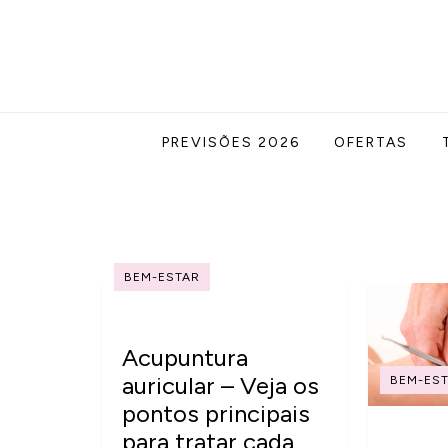
Skip
to
content
Acabe com todas as suas dúvidas esotér
Blog Astrocentro
PREVISÕES 2026
OFERTAS
BEM-ESTAR
Acupuntura
auricular – Veja os
BEM-ES
pontos principais
para tratar cada