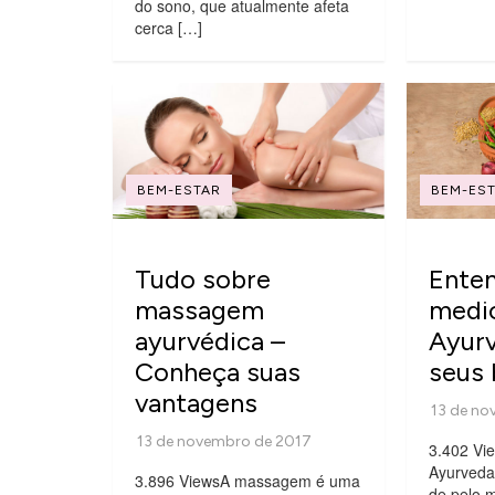
do sono, que atualmente afeta
cerca […]
BEM-ESTAR
BEM-ES
Tudo sobre
Enten
massagem
medi
ayurvédica –
Ayurv
Conheça suas
seus 
vantagens
3.402 Vi
Ayurveda
3.896 ViewsA massagem é uma
de pelo m