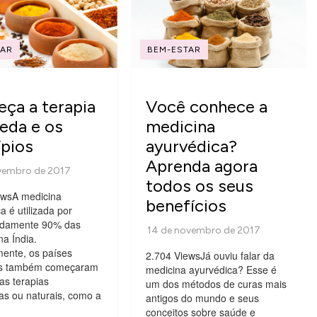
TAR
BEM-ESTAR
ça a terapia
Você conhece a
eda e os
medicina
ípios
ayurvédica?
Aprenda agora
todos os seus
ewsA medicina
benefícios
a é utilizada por
adamente 90% das
a Índia.
ente, os países
2.704 ViewsJá ouviu falar da
is também começaram
medicina ayurvédica? Esse é
 as terapias
um dos métodos de curas mais
vas ou naturais, como a
antigos do mundo e seus
conceitos sobre saúde e