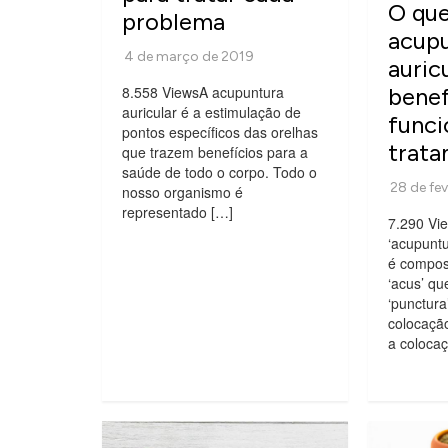
O que
problema
acup
auric
benef
8.558 ViewsA acupuntura
auricular é a estimulação de
funci
pontos específicos das orelhas
trat
que trazem benefícios para a
saúde de todo o corpo. Todo o
nosso organismo é
representado […]
7.290 Vi
‘acupuntu
é compos
‘acus’ qu
‘punctura
colocaçã
a coloca