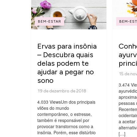
BEM-ESTAR
BEM-ES
Ervas para insônia
Conhe
– Descubra quais
ayurv
delas podem te
princ
ajudar a pegar no
sono
3.474 Vi
ayurvédic
aproxim
4.033 ViewsUm dos principais
pessoas n
vilões do mundo
Recentem
contemporâneo, o estresse,
ocidenta
também é responsável por
a aceitar
provocar transtornos como a
alternati
insônia. Porém, esse distúrbio
[…]