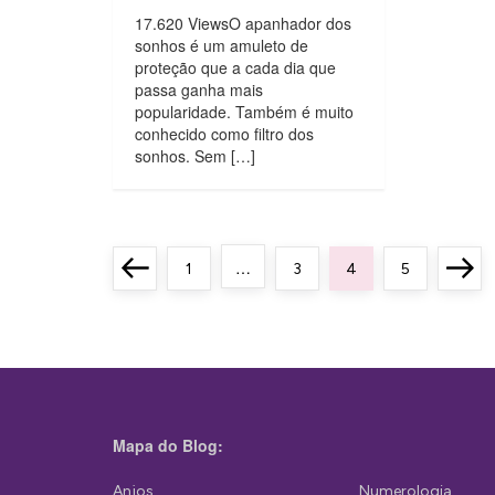
17.620 ViewsO apanhador dos
sonhos é um amuleto de
proteção que a cada dia que
passa ganha mais
popularidade. Também é muito
conhecido como filtro dos
sonhos. Sem […]
P
…
Previous
Page
Page
Page
Page
Next
1
3
4
5
a
page
page
g
i
n
a
Mapa do Blog:
ç
Anjos
Numerologia