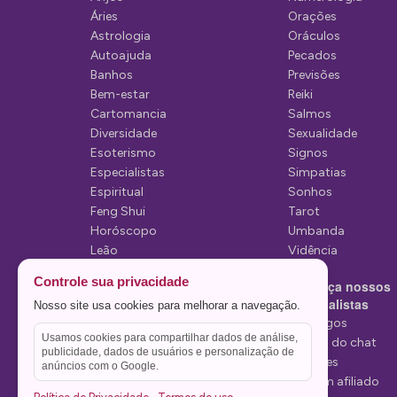
ã
Áries
Orações
o
Astrologia
Oráculos
Autoajuda
Pecados
d
Banhos
Previsões
e
Bem-estar
Reiki
Cartomancia
Salmos
p
Diversidade
Sexualidade
o
Esoterismo
Signos
Especialistas
Simpatias
s
Espiritual
Sonhos
t
Feng Shui
Tarot
Horóscopo
Umbanda
s
Leão
Vidência
Lua
Controle sua privacidade
Conheça nossos
Mediunidade
Especialistas
Nosso site usa cookies para melhorar a navegação.
Mensagens
Tarólogos
Usamos cookies para compartilhar dados de análise,
Estelas do chat
publicidade, dados de usuários e personalização de
Videntes
anúncios com o Google.
Seja um afiliado