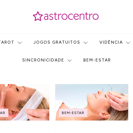
icas no nosso portal de conteúdo. Saiba agora tudo sobre Astr
do Astrocentro!
TAROT
JOGOS GRATUITOS
VIDÊNCIA
SINCRONICIDADE
BEM-ESTAR
TAR
BEM-ESTAR