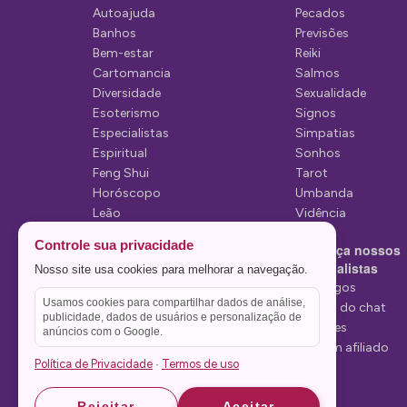
Autoajuda
Pecados
e
Banhos
Previsões
P
Bem-estar
Reiki
Cartomancia
Salmos
o
Diversidade
Sexualidade
s
Esoterismo
Signos
Especialistas
Simpatias
t
Espiritual
Sonhos
Feng Shui
Tarot
Horóscopo
Umbanda
Leão
Vidência
Lua
Controle sua privacidade
Conheça nossos
Mediunidade
Especialistas
Nosso site usa cookies para melhorar a navegação.
Mensagens
Tarólogos
Usamos cookies para compartilhar dados de análise,
Estelas do chat
publicidade, dados de usuários e personalização de
Videntes
anúncios com o Google.
Seja um afiliado
Política de Privacidade
Termos de uso
·
Rejeitar
Aceitar