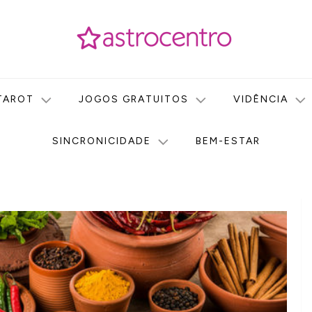
icas no nosso portal de conteúdo. Saiba agora tudo sobre Astr
do Astrocentro!
TAROT
JOGOS GRATUITOS
VIDÊNCIA
SINCRONICIDADE
BEM-ESTAR