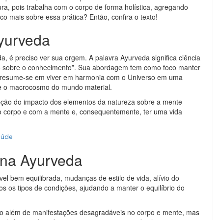
ra, pois trabalha com o corpo de forma holística, agregando
 mais sobre essa prática? Então, confira o texto!
yurveda
, é preciso ver sua orgem. A palavra Ayurveda significa ciência
ído sobre o conhecimento”. Sua abordagem tem como foco manter
sto resume-se em viver em harmonia com o Universo em uma
 e o macrocosmo do mundo material.
pção do impacto dos elementos da natureza sobre a mente
o corpo e com a mente e, consequentemente, ter uma vida
saúde
ina Ayurveda
l bem equilibrada, mudanças de estilo de vida, alívio do
os os tipos de condições, ajudando a manter o equilíbrio do
ão além de manifestações desagradáveis no corpo e mente, mas