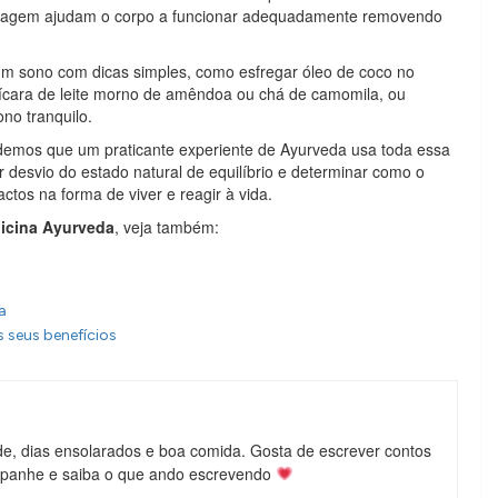
massagem ajudam o corpo a funcionar adequadamente removendo
 um sono com dicas simples, como esfregar óleo de coco no
ícara de leite morno de amêndoa ou chá de camomila, ou
ono tranquilo.
ndemos que um praticante experiente de Ayurveda usa toda essa
r desvio do estado natural de equilíbrio e determinar como o
ctos na forma de viver e reagir à vida.
icina Ayurveda
, veja também:
ra
 seus benefícios
de, dias ensolarados e boa comida. Gosta de escrever contos
mpanhe e saiba o que ando escrevendo