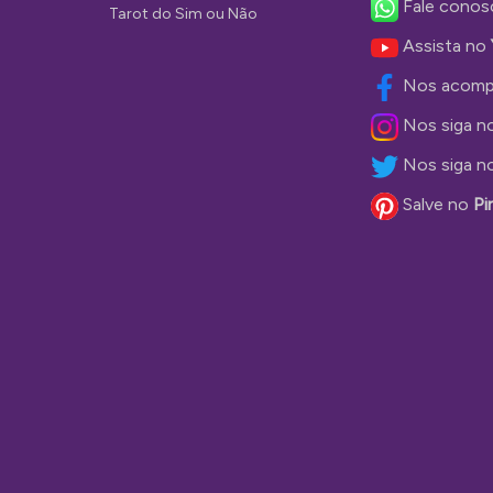
Fale conos
Tarot do Sim ou Não
Assista no
Nos acomp
Nos siga n
Nos siga n
Salve no
Pi