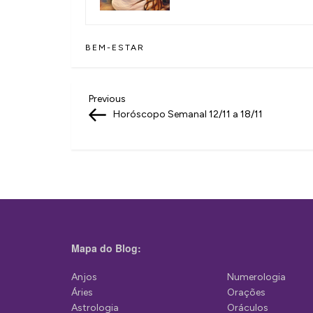
BEM-ESTAR
N
Previous
Previous
Post
Horóscopo Semanal 12/11 a 18/11
a
v
e
g
a
ç
Mapa do Blog:
ã
Anjos
Numerologia
o
Áries
Orações
d
Astrologia
Oráculos