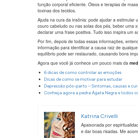
função corporal eficiente. Óleos e terapias de 
toxinas dos tecidos.
Ajuda na cura da insônia: pode ajudar a estimular
couro cabeludo ou nas solas dos pés, beber uma x
declarar uma frase positiva. Tudo isso inspira um s
Por fim, depois de todas essas informações, ente
informação para identificar a causa raiz de qualque
equilíbrio pode ser restaurado, causando bons impa
Agora que você já conhece um pouco mais da
med
6 dicas de como controlar as emoções
Dicas de como se motivar para estudar
Depressão pós-parto – Sintomas, causas e cu
Conheça agora a pedra Ágata Negra e todos os
Katrina Crivelli
Apaixonada por espiritualida
e dar boas risadas. Me aco