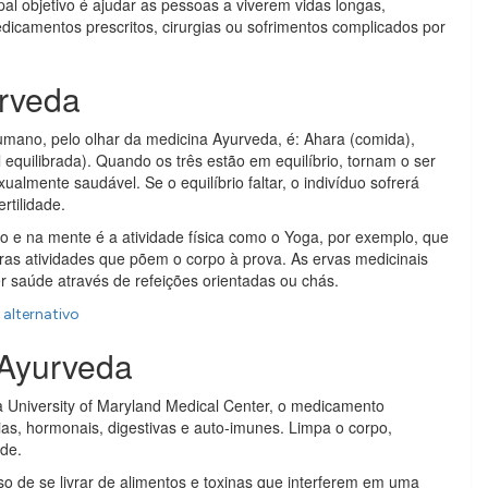
al objetivo é ajudar as pessoas a viverem vidas longas,
dicamentos prescritos, cirurgias ou sofrimentos complicados por
urveda
umano, pelo olhar da medicina Ayurveda, é: Ahara (comida),
quilibrada). Quando os três estão em equilíbrio, tornam o ser
mente saudável. Se o equilíbrio faltar, o indivíduo sofrerá
rtilidade.
 e na mente é a atividade física como o Yoga, por exemplo, que
ras atividades que põem o corpo à prova. As ervas medicinais
r saúde através de refeições orientadas ou chás.
 alternativo
 Ayurveda
a University of Maryland Medical Center, o medicamento
ias, hormonais, digestivas e auto-imunes. Limpa o corpo,
de.
 de se livrar de alimentos e toxinas que interferem em uma