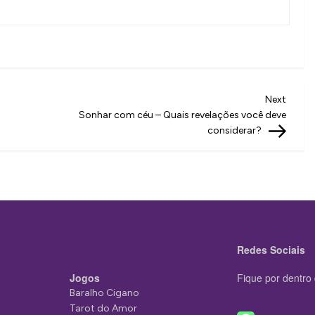
Next
Next
Post
Sonhar com céu – Quais revelações você deve
considerar?
Redes Sociais
Jogos
Fique por dentro 
Baralho Cigano
Tarot do Amor