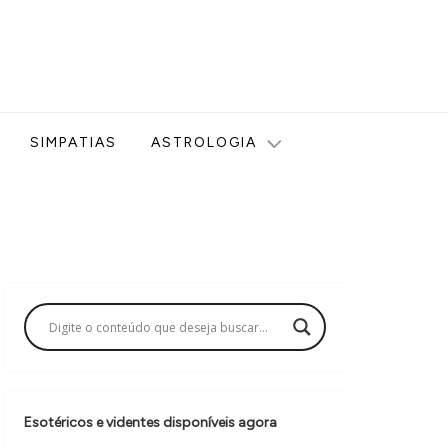
ologia, Tarot, Vidência, Bem-estar e Esoterismo aqui no blog
SIMPATIAS
ASTROLOGIA
Esotéricos e videntes disponíveis agora