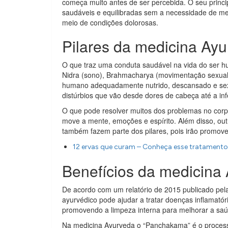
começa muito antes de ser percebida. O seu princip
saudáveis ​​e equilibradas sem a necessidade de me
meio de condições dolorosas.
Pilares da medicina Ay
O que traz uma conduta saudável na vida do ser h
Nidra (sono), Brahmacharya (movimentação sexual e
humano adequadamente nutrido, descansado e sexual
distúrbios que vão desde dores de cabeça até a infe
O que pode resolver muitos dos problemas no corpo
move a mente, emoções e espírito. Além disso, out
também fazem parte dos pilares, pois irão promove
12 ervas que curam – Conheça esse tratamento
Benefícios da medicina
De acordo com um relatório de 2015 publicado pel
ayurvédico pode ajudar a tratar doenças inflamatór
promovendo a limpeza interna para melhorar a saú
Na medicina Ayurveda o “Panchakama” é o processo