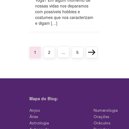
Yoga? Em algum momento de
nossas vidas nos deparamos
com possíveis hobbies e
costumes que nos caracterizam
e digam […]
P
…
Page
Page
Page
Next
1
2
5
a
page
g
i
n
a
Mapa do Blog:
ç
Anjos
Numerologia
ã
Áries
Orações
o
Astrologia
Oráculos