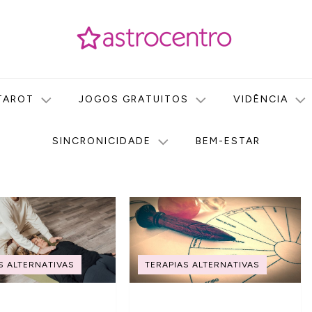
icas no nosso portal de conteúdo. Saiba agora tudo sobre Astr
do Astrocentro!
TAROT
JOGOS GRATUITOS
VIDÊNCIA
SINCRONICIDADE
BEM-ESTAR
S ALTERNATIVAS
TERAPIAS ALTERNATIVAS