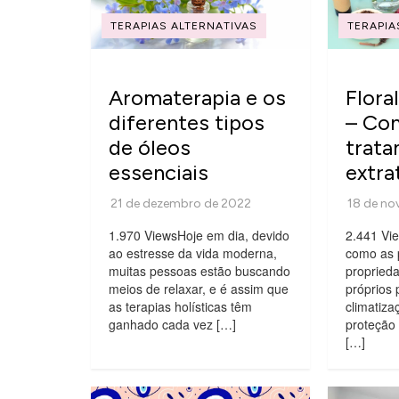
TERAPIAS ALTERNATIVAS
TERAPIA
Aromaterapia e os
Flora
diferentes tipos
– Co
de óleos
trat
essenciais
extra
1.970 ViewsHoje em dia, devido
2.441 Vie
ao estresse da vida moderna,
como as 
muitas pessoas estão buscando
propried
meios de relaxar, e é assim que
próprios 
as terapias holísticas têm
climatiza
ganhado cada vez […]
proteção
[…]