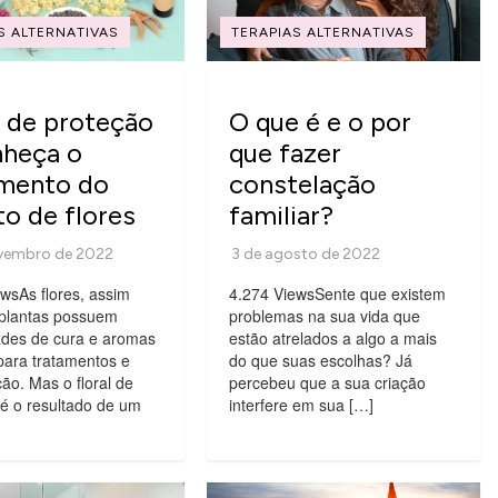
S ALTERNATIVAS
TERAPIAS ALTERNATIVAS
l de proteção
O que é e o por
nheça o
que fazer
amento do
constelação
to de flores
familiar?
wsAs flores, assim
4.274 ViewsSente que existem
plantas possuem
problemas na sua vida que
ades de cura e aromas
estão atrelados a algo a mais
para tratamentos e
do que suas escolhas? Já
ção. Mas o floral de
percebeu que a sua criação
 é o resultado de um
interfere em sua […]