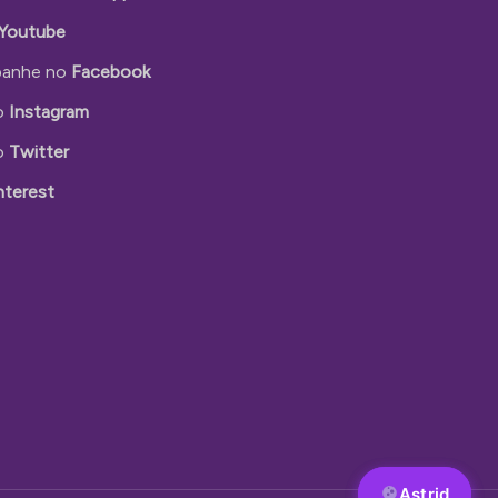
Youtube
anhe no
Facebook
o
Instagram
o
Twitter
nterest
Astrid
Astrid