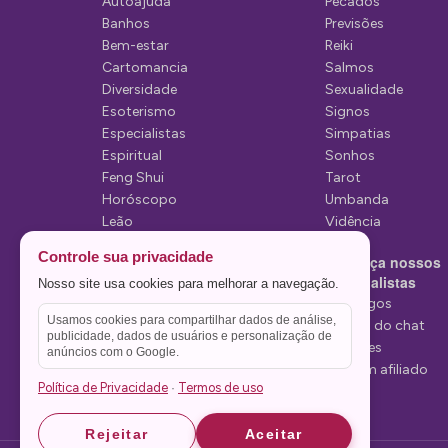
Autoajuda
Pecados
d
Banhos
Previsões
e
Bem-estar
Reiki
Cartomancia
Salmos
p
Diversidade
Sexualidade
o
Esoterismo
Signos
Especialistas
Simpatias
s
Espiritual
Sonhos
t
Feng Shui
Tarot
Horóscopo
Umbanda
s
Leão
Vidência
Lua
Controle sua privacidade
Conheça nossos
Mediunidade
Especialistas
Nosso site usa cookies para melhorar a navegação.
Mensagens
Tarólogos
Usamos cookies para compartilhar dados de análise,
Estelas do chat
publicidade, dados de usuários e personalização de
Videntes
anúncios com o Google.
Seja um afiliado
Política de Privacidade
Termos de uso
·
Rejeitar
Aceitar