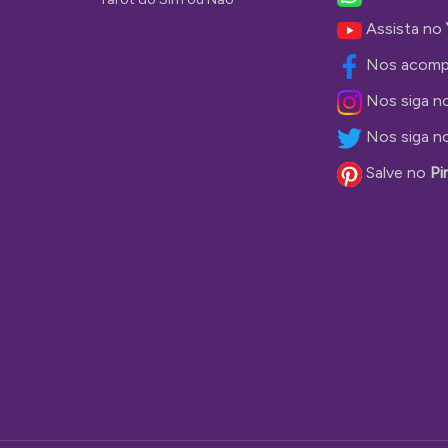
Assista no
Nos acomp
Nos siga n
Nos siga n
Salve no
Pi