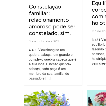
Equil
Constelação
corp
familiar:
com a
relacionamento
holot
amoroso pode ser
constelado, sim!
3.431 Vi
equilíbri
fazendo p
4.400 ViewsImagine um
pessoas, 
quebra-cabeça, um grande e
holotrópi
complexo quebra-cabeça que é
vem cres
a sua vida. E nesse quebra-
cabeça, cada peça é um
membro da sua família, do
passado e […]