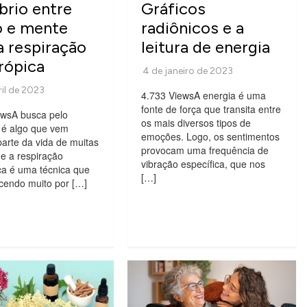
íbrio entre
Gráficos
o e mente
radiônicos e a
 respiração
leitura de energia
rópica
4.733 ViewsA energia é uma
fonte de força que transita entre
ewsA busca pelo
os mais diversos tipos de
o é algo que vem
emoções. Logo, os sentimentos
arte da vida de muitas
provocam uma frequência de
e a respiração
vibração específica, que nos
ca é uma técnica que
[…]
cendo muito por […]