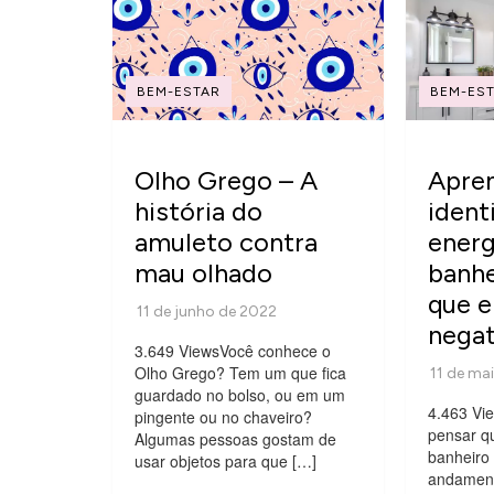
BEM-ESTAR
BEM-ES
Olho Grego – A
Apre
história do
identi
amuleto contra
energ
mau olhado
banhe
que e
negat
3.649 ViewsVocê conhece o
Olho Grego? Tem um que fica
guardado no bolso, ou em um
4.463 Vi
pingente ou no chaveiro?
pensar q
Algumas pessoas gostam de
banheiro 
usar objetos para que […]
andament