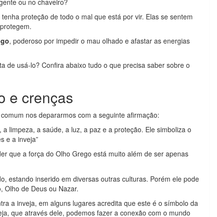
gente ou no chaveiro?
enha proteção de todo o mal que está por vir. Elas se sentem
s protegem.
ego
, poderoso por impedir o mau olhado e afastar as energias
ta de usá-lo? Confira abaixo tudo o que precisa saber sobre o
o e crenças
 comum nos depararmos com a seguinte afirmação:
, a limpeza, a saúde, a luz, a paz e a proteção. Ele simboliza o
s e a inveja”
der que a força do Olho Grego está muito além de ser apenas
o, estando inserido em diversas outras culturas. Porém ele pode
, Olho de Deus ou Nazar.
a a inveja, em alguns lugares acredita que este é o símbolo da
 seja, que através dele, podemos fazer a conexão com o mundo