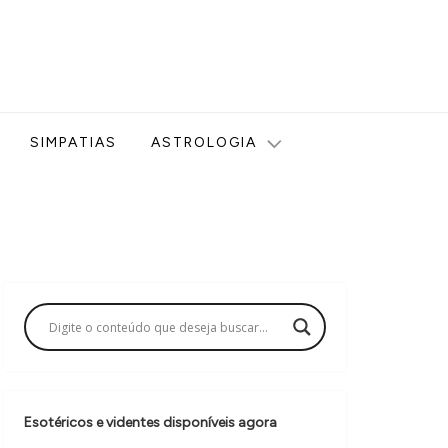
ologia, Tarot, Vidência, Bem-estar e Esoterismo aqui no blog
SIMPATIAS
ASTROLOGIA
Esotéricos e videntes disponíveis agora