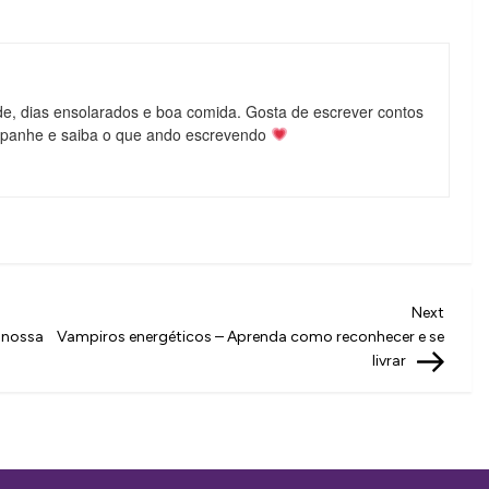
de, dias ensolarados e boa comida. Gosta de escrever contos
mpanhe e saiba o que ando escrevendo
Next
Next
Post
m nossa
Vampiros energéticos – Aprenda como reconhecer e se
livrar