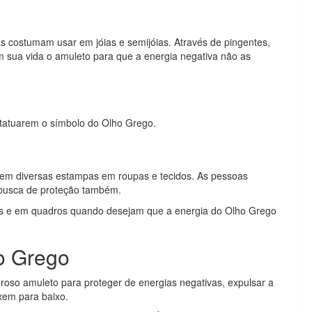
s costumam usar em jóias e semijóias. Através de pingentes,
m sua vida o amuleto para que a energia negativa não as
tatuarem o símbolo do Olho Grego.
s
tem diversas estampas em roupas e tecidos. As pessoas
m busca de proteção também.
s e em quadros quando desejam que a energia do Olho Grego
o Grego
oso amuleto para proteger de energias negativas, expulsar a
ixem para baixo.