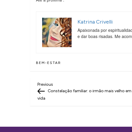
Katrina Crivelli
Apaixonada por espiritualida
e dar boas risadas. Me aco
BEM-ESTAR
N
Previous
Previous
Post
Constelação familiar: o irmão mais velho e
a
vida
v
e
g