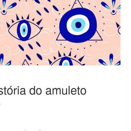
stória do amuleto
o