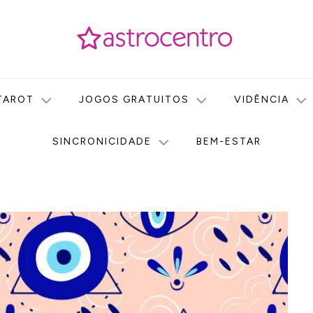
icas no nosso portal de conteúdo. Saiba agora tudo sobre Astr
do Astrocentro!
TAROT
JOGOS GRATUITOS
VIDÊNCIA
SINCRONICIDADE
BEM-ESTAR