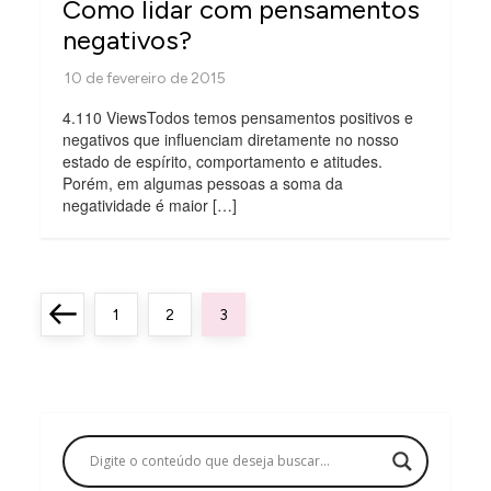
Como lidar com pensamentos
negativos?
4.110 ViewsTodos temos pensamentos positivos e
negativos que influenciam diretamente no nosso
estado de espírito, comportamento e atitudes.
Porém, em algumas pessoas a soma da
negatividade é maior […]
P
Previous
Page
Page
Page
1
2
3
a
page
g
i
n
a