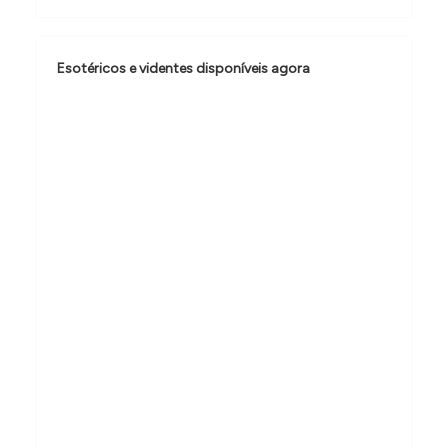
ç
ã
Esotéricos e videntes disponíveis agora
o
d
e
p
o
s
t
s