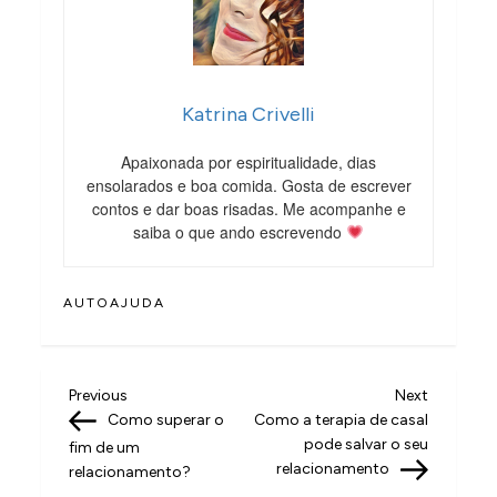
Katrina Crivelli
Apaixonada por espiritualidade, dias
ensolarados e boa comida. Gosta de escrever
contos e dar boas risadas. Me acompanhe e
saiba o que ando escrevendo
AUTOAJUDA
N
Previous
Next
Previous
Next
Post
Post
Como superar o
Como a terapia de casal
a
pode salvar o seu
fim de um
v
relacionamento
relacionamento?