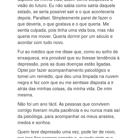
visão do futuro. Eu não sabia como sairia daquele
estado, se seria possível sair e o que aconteceria
depois. Paralisei. Simplesmente parei de fazer o
que deveria, o que gostava e o que queria. Me
sentia culpada, pois tinha uma vida boa, mas não
queria me mover. Queria dormir por um século e
acordar com tudo novo.
Fui ao médico que me disse que, como eu sofro de
enxaqueca, era provável que eu tivesse tendência à
depressão, pois as duas doenças estão ligadas.
Optei por fazer acompanhamento psicológico e
tomei um remédio, que deu uma limpada na nuvem
negra e fez com que eu me sentisse disposta a ir
atrás das minhas coisas, da minha vida. De mim
mesma.
Não foi um ano fácil. As pessoas que convivem
comigo tiveram muita paciência e eu nunca mais saí
da psicóloga, para acompanhar os meus anseios,
medos e sonhos.
Quem teve depressão uma vez, pode ter de novo,
por isso fico sempre esperta e, quando sinto que