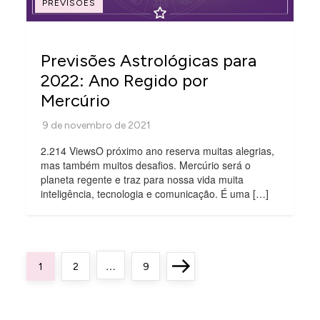
PREVISÕES
Previsões Astrológicas para
2022: Ano Regido por
Mercúrio
2.214 ViewsO próximo ano reserva muitas alegrias,
mas também muitos desafios. Mercúrio será o
planeta regente e traz para nossa vida muita
inteligência, tecnologia e comunicação. É uma […]
P
…
Page
Page
Page
Next
1
2
9
a
page
g